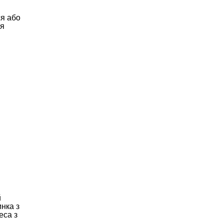
ся або
ля
й
инка з
еса з