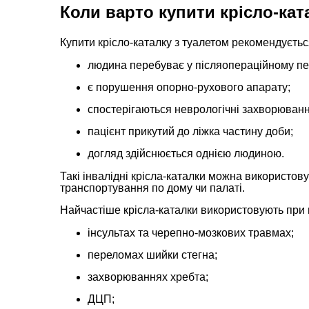
Коли варто купити крісло-кат
Купити крісло-каталку з туалетом рекомендуєтьс
людина перебуває у післяопераційному пер
є порушення опорно-рухового апарату;
спостерігаються неврологічні захворюванн
пацієнт прикутий до ліжка частину доби;
догляд здійснюється однією людиною.
Такі інвалідні крісла-каталки можна використовув
транспортування по дому чи палаті.
Найчастіше крісла-каталки використовують при 
інсультах та черепно-мозкових травмах;
переломах шийки стегна;
захворюваннях хребта;
ДЦП;