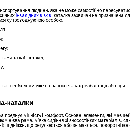
анспортування людини, яка не може самостійно пересувати
ласичних
інвалідних візків
, каталка зазвичай не призначена д
ться супроводжуючою особою.
ля:
я;
ету;
тами та кабінетами;
у;
стає необхідним уже на ранніх етапах реабілітації або при
ла-каталки
а поєднує міцність і комфорт. Основні елементи, які має це
мінієва рама, м’яке сидіння зі зносостійких матеріалів, сп
ні), підніжки, що регулюються або знімаються, поворотні кол