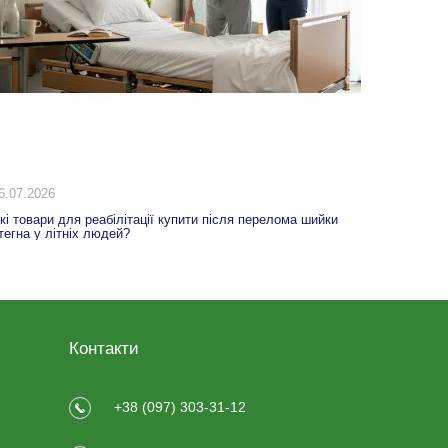
6.07.2026
01.07.20
кі товари для реабілітації купити після перелома шийки
Як переж
тегна у літніх людей?
Контакти
+38 (097) 303-31-12