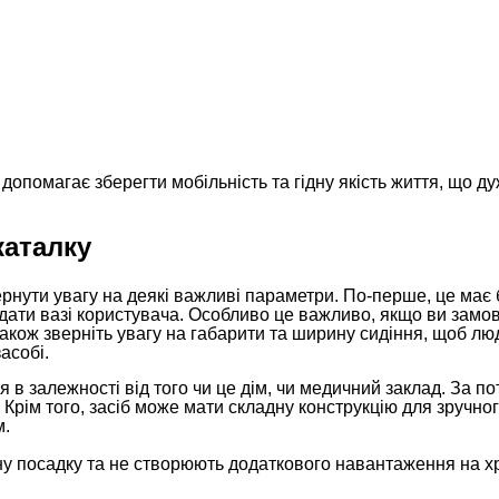
допомагає зберегти мобільність та гідну якість життя, що д
каталку
ернути увагу на деякі важливі параметри. По-перше, це має 
дати вазі користувача. Особливо це важливо, якщо ви замо
акож зверніть увагу на габарити та ширину сидіння, щоб лю
асобі.
я в залежності від того чи це дім, чи медичний заклад. За п
Крім того, засіб може мати складну конструкцію для зручно
м.
чну посадку та не створюють додаткового навантаження на х