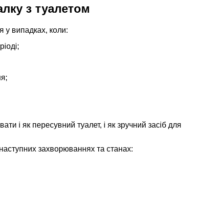
алку з туалетом
я у випадках, коли:
іоді;
я;
ати і як пересувний туалет, і як зручний засіб для
наступних захворюваннях та станах: