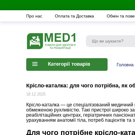
Про нас
Оплата та Доставка
Обмін та пов
Категорії товарів
Головна
Крісло-каталка: для чого потрібна, як о
18.12.2025
Крісло-каталка — це спеціалізований медичний 
обмеженою рухливістю. Такі пристрої широко зас
реабілітаційних центрах, геріатричних пансіонат
урахуванням анатомії тіла, потреб пацієнтів та з
Для чого потрібне крісло-кат