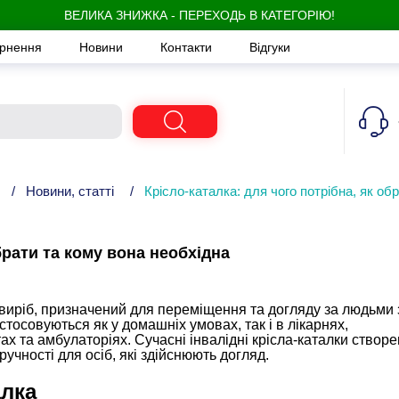
ВЕЛИКА ЗНИЖКА - ПЕРЕХОДЬ В КАТЕГОРІЮ!
ернення
Новини
Контакти
Відгуки
/
Новини, статті
/
Крісло-каталка: для чого потрібна, як об
брати та кому вона необхідна
виріб, призначений для переміщення та догляду за людьми 
тосовуються як у домашніх умовах, так і в лікарнях,
ах та амбулаторіях. Сучасні інвалідні крісла-каталки створен
ручності для осіб, які здійснюють догляд.
алка