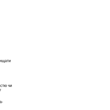
чищати
істю чи
у
а-