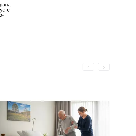
брана
нуєте
о-