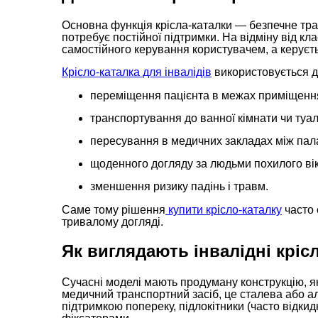
Основна функція крісла-каталки — безпечне тр
потребує постійної підтримки. На відміну від к
самостійного керування користувачем, а керує
Крісло-каталка для інвалідів
використовується д
переміщення пацієнта в межах приміщенн
транспортування до ванної кімнати чи туал
пересування в медичних закладах між пала
щоденного догляду за людьми похилого вік
зменшення ризику падінь і травм.
Саме тому рішення
купити крісло-каталку
часто 
тривалому догляді.
Як виглядають інвалідні кріс
Сучасні моделі мають продуману конструкцію, як
медичний транспортний засіб, це сталева або алю
підтримкою попереку, підлокітники (часто відкид