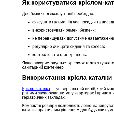
Як користуватися кріслом-ка
Для безпечної експлуатації необхідно:
фіксувати гальма під час посадки та висад
використовувати ремені безпеки;
не перевищувати допустиме навантаженн
регулярно очищати сидіння та колеса;
контролювати стан кріплень.
Якщо використовується крісло-каталка з туалет
санітарний контейнер.
Використання крісла-каталки
Крісло-каталка
— універсальний виріб, який мож
різними захворюваннями у квартирах і приватних 
геріатричних закладах.
Компактні розміри дозволяють легко маневрувати
каталки практичним рішенням для будь-яких ум