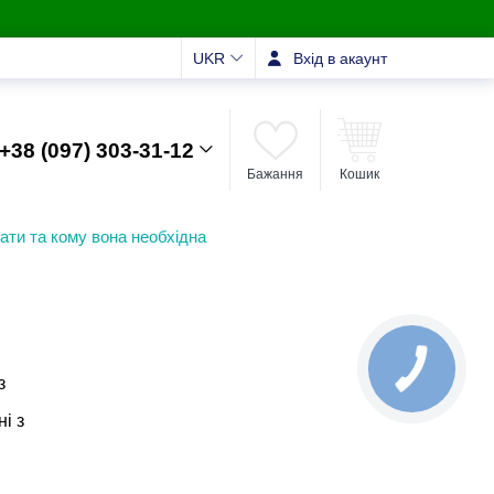
UKR
Вхід в акаунт
+38 (097) 303-31-12
Бажання
Кошик
рати та кому вона необхідна
з
і з