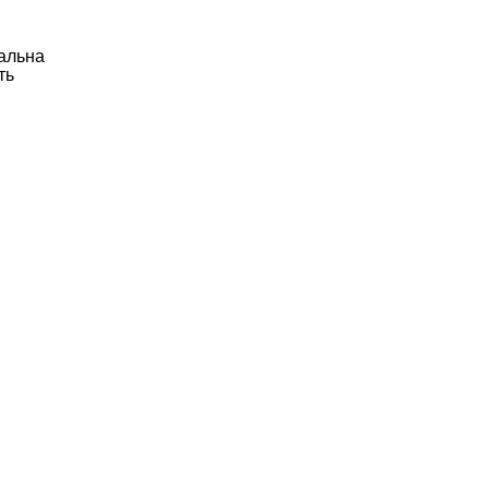
альна
ть