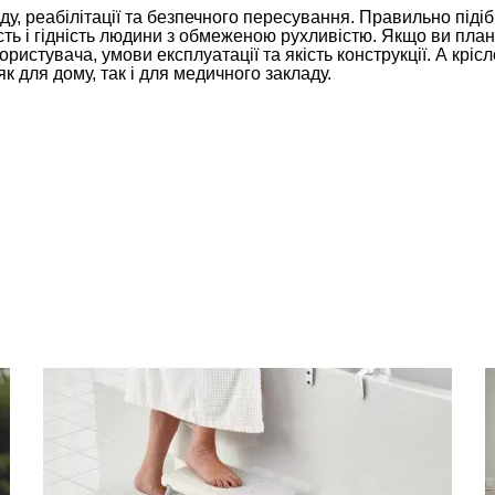
у, реабілітації та безпечного пересування. Правильно піді
ть і гідність людини з обмеженою рухливістю. Якщо ви пла
ористувача, умови експлуатації та якість конструкції. А крісл
к для дому, так і для медичного закладу.