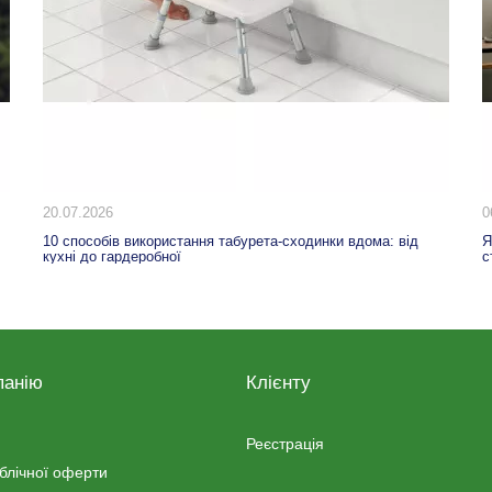
20.07.2026
0
10 способів використання табурета-сходинки вдома: від
Я
кухні до гардеробної
с
панію
Клієнту
Реєстрація
ублічної оферти