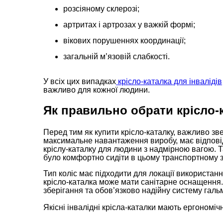
розсіяному склерозі;
артритах і артрозах у важкій формі;
вікових порушеннях координації;
загальній м’язовій слабкості.
У всіх цих випадках
крісло-каталка для інвалідів
важливо для кожної людини.
Як правильно обрати крісло-
Перед тим як купити крісло-каталку, важливо зв
максимальне навантаження виробу, має відпові
кріслу-каталку для людини з надмірною вагою. Т
було комфортно сидіти в цьому транспортному з
Тип коліс має підходити для локації використанн
крісло-каталка може мати санітарне оснащення. 
зберігання та обов’язково надійну систему галь
Якісні інвалідні крісла-каталки мають ергономі