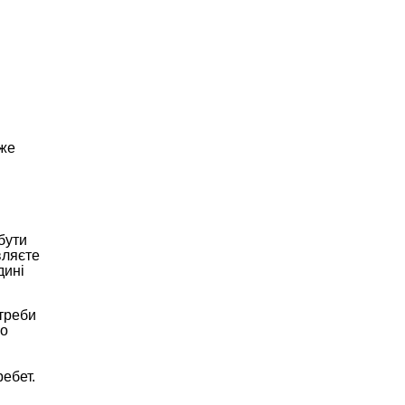
уже
бути
вляєте
дині
отреби
го
ребет.