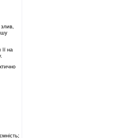
 злив,
ншу
 її на
.
ктично
ємність;