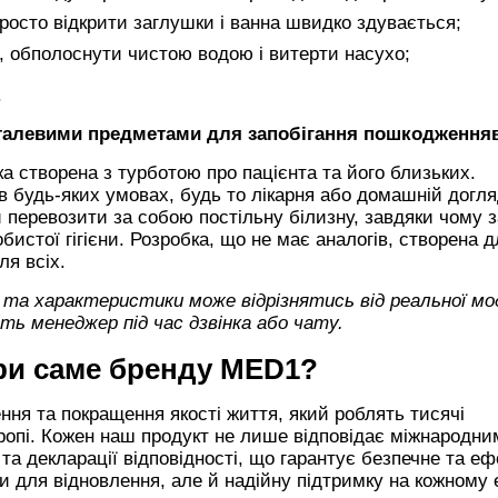
просто відкрити заглушки і ванна швидко здувається;
, обполоснути чистою водою і витерти насухо;
.
металевими предметами для запобігання пошкодження
а створена з турботою про пацієнта та його близьких.
 будь-яких умовах, будь то лікарня або домашній догля
би перевозити за собою постільну білизну, завдяки чому 
истої гігієни. Розробка, що не має аналогів, створена д
ля всіх.
д та характеристики може відрізнятись від реальної мод
ь менеджер під час дзвінка або чату.
ри саме бренду
MED1?
ння та покращення якості життя, який роблять тисячі
Європі. Кожен наш продукт не лише відповідає міжнародни
та декларації відповідності, що гарантує безпечне та е
 для відновлення, але й надійну підтримку на кожному 