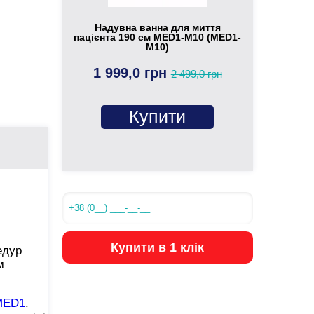
Надувна ванна для миття
пацієнта 190 см MED1-M10 (MED1-
M10)
1 999,0 грн
2 499,0 грн
Купити
Купити в 1 клік
едур
м
MED1
.