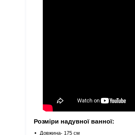
Розміри надувної ванної:
Довжина- 175 см