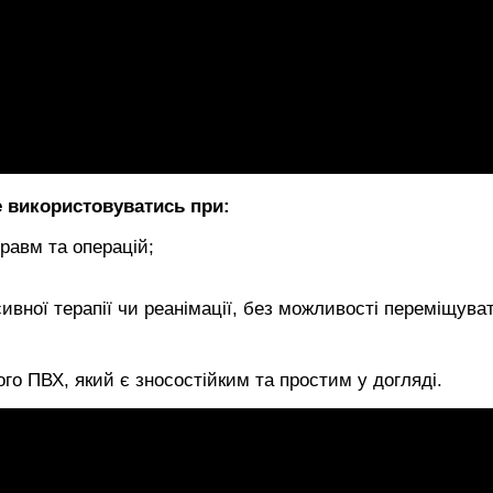
е використовуватись при:
травм та операцій;
сивної терапії чи реанімації, без можливості переміщува
ого ПВХ, який є зносостійким та простим у догляді.