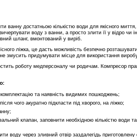
и ванну достатньою кількістю води для якісного миття,
ичерпувати воду з ванни, а просто злити її у відро чи і
ивний шланг, вмонтований у виріб.
існого ліжка, це дасть можливість безпечно розташувати
і не змусить придумувати місце для використання виробу
остить роботу медперсоналу чи родичам. Компресор пра
о:
и комплектацію та наявність видимих пошкоджень;
після чого акуратно підкласти під хворого, на ліжко;
анну;
вальний клапан, заповнити необхідною кількістю води та
лити воду через зливний отвір заздалегідь приготовлену 