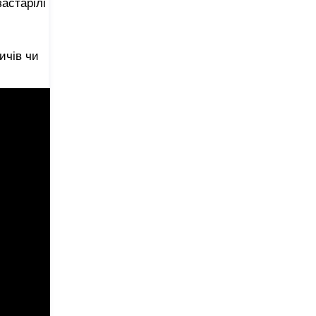
застарілі
ичів чи