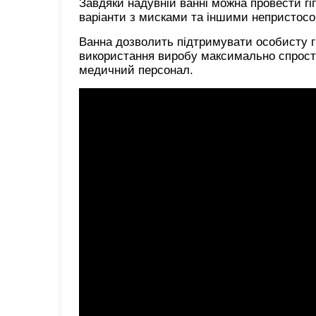
Завдяки надувній ванні можна провести гіг
варіанти з мисками та іншими непристос
Ванна дозволить підтримувати особисту гі
використання виробу максимально спрост
медичний персонал.