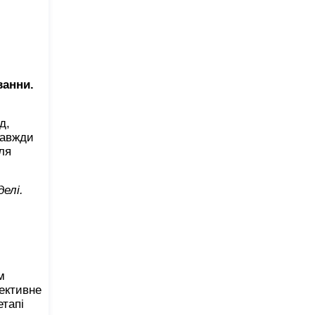
ванни.
д,
завжди
ля
елі.
м
фективне
етапі