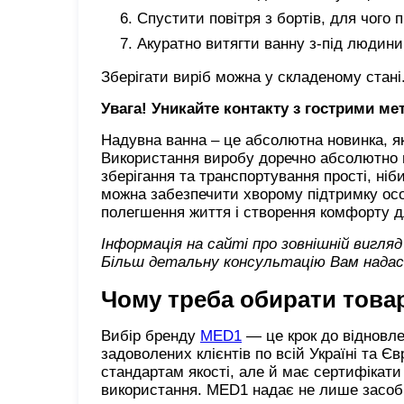
Спустити повітря з бортів, для чого 
Акуратно витягти ванну з-під людини
Зберігати виріб можна у складеному стані
Увага! Уникайте контакту з гострими 
Надувна ванна – це абсолютна новинка, як
Використання виробу доречно абсолютно в
зберігання та транспортування прості, ні
можна забезпечити хворому підтримку особ
полегшення життя і створення комфорту д
Інформація на сайті про зовнішній вигля
Більш детальну консультацію Вам надаст
Чому треба обирати това
Вибір бренду
MED1
— це крок до відновле
задоволених клієнтів по всій Україні та 
стандартам якості, але й має сертифікати 
використання. MED1 надає не лише засоби