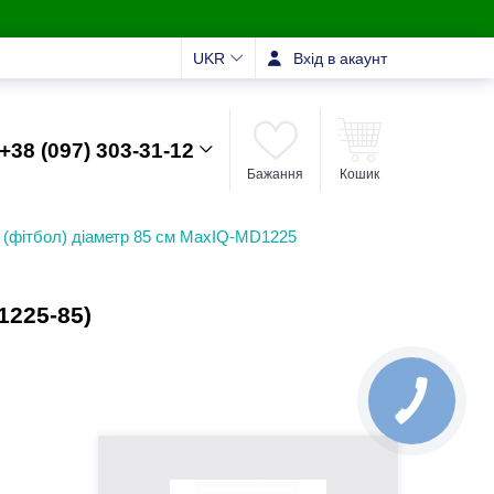
UKR
Вхід в акаунт
+38 (097) 303-31-12
Бажання
Кошик
 (фітбол) діаметр 85 см MaxIQ-MD1225
1225-85)