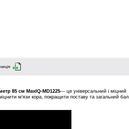
зиція
аметр 85 см MaxIQ-MD1225
— це універсальний і міцний
міцнити м'язи кора, покращити поставу та загальний ба