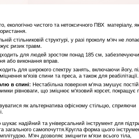
о, екологічно чистого та нетоксичного ПВХ матеріалу, я
користання.
ьній стільниковій структурі, у разі проколу м'яч не лопа
ижує ризик травм.
дходить для людей зростом понад 185 см, забезпечуюч
ня або виконання вправ.
ходить для широкого спектру занять, включаючи йогу, пі
міцнення м'язів спини та преса, а також для реабілітації.
лю в спині:
Нестабільна поверхня м'яча змушує постій
римки рівноваги, що зміцнює м'язовий корсет, покращує 
уватися як альтернатива офісному стільцю, сприяючи
і.
 шукає надійний та універсальний інструмент для підтр
та загального самопочуття.Кругла форма цього інструме
плітудою. М'яч дозволяє зміцнити м'язи всього тіла,