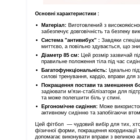
Основні характеристики :
Матеріал:
Виготовлений з високоякісног
забезпечує довговічність та безпеку ви
Система "антивибух" :
Завдяки спеціал
миттєво, а повільно здувається, що зн
Діаметр 85 см:
Цей розмір зазвичай пі
правильне положення тіла під час сидін
Багатофункціональність:
Ідеально під
силові тренування, кардіо, вправи для з
Покращення постави та зменшення бо
задіювати м'язи-стабілізатори для підт
та може полегшити біль у спині.
Ергономічне сидіння:
Може використов
активному сидінню та запобігаючи втом
Цей фітбол — чудовий вибір для тих, хто
фізичної форми, покращення координації 
допомагає виконувати вправи з великою ам