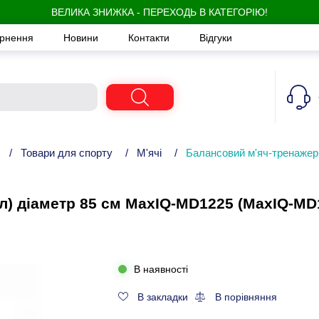
ВЕЛИКА ЗНИЖКА - ПЕРЕХОДЬ В КАТЕГОРІЮ!
ернення
Новини
Контакти
Відгуки
/
Товари для спорту
/
М'ячі
/
Балансовий м'яч-тренажер
л) діаметр 85 см MaxIQ-MD1225 (MaxIQ-MD
В наявності
В закладки
В порівняння