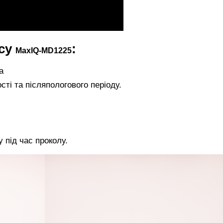
есу
:
MaxIQ-MD1225
а
сті та післяпологового періоду.
у під час проколу.