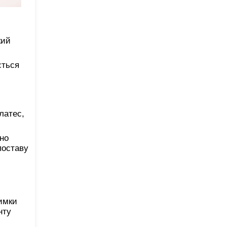
кий
ється
и
латес,
но
поставу
имки
нту