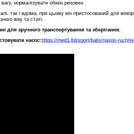
вагу, нормалізувати обмін речовин .
алі, так і вдома, при цьому він пристосований для вико
ного віку та статі.
ані для зручного транспортування та зберігання.
товувати насос:
https://med1.ltd/sport/balls/nasos-ruchniy