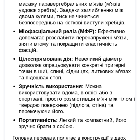
масажу паравертебральних м'язів (м'язів
уздовж хребта). Завдяки заглибленню між
двома кулями, тиск не чиниться
безпосередньо на кісткові виступи хребців.
Міофасціальний реліз (МФР):
Ефективно
допомагає розслабити перенапружені м'язи,
зняти втому та покращити еластичність
фасцій.
Цілеспрямована дія:
Невеликий діаметр
дозволяє опрацьовувати конкретні тригерні
точки в шиї, спині, сідницях, литкових м'язах
та підошвах стоп.
Зручність використання:
Можна
використовувати вдома, в офісі або в
спортзалі, просто розмістивши м'яч між тілом і
твердою поверхнею (підлога, стіна) та
перекочуючи його.
Портативність:
Легкий та компактний, його
зручно брати з собою.
Головна перевага полягає в конструкції з двох