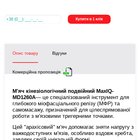
Купити в 1 клік
Опис товару
Відгуки
Комерційна пропозиція
М'яч кінезіологічний подвійний MaxIQ-
MD1260А
— це спеціалізований інструмент для
глибокого міофасціального релізу (МФР) та
самомасажу, призначений для цілеспрямованої
роботи з м'язовими тригерними точками.
Цей "арахісовий" м'яч допомагає зняти напругу з
важкодоступних м'язів, особливо вздовж хребта,
завдяки своїй унікальній формі.