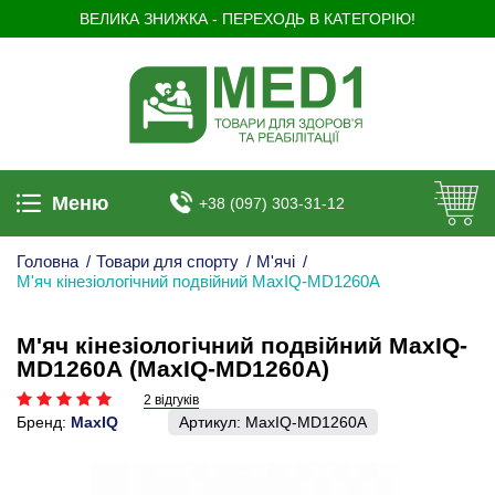
ВЕЛИКА ЗНИЖКА - ПЕРЕХОДЬ В КАТЕГОРІЮ!
Меню
+38 (097) 303-31-12
Головна
/
Товари для спорту
/
М'ячі
/
М'яч кінезіологічний подвійний MaxIQ-MD1260А
М'яч кінезіологічний подвійний MaxIQ-
MD1260А (MaxIQ-MD1260А)
2 відгуків
Бренд:
MaxIQ
Артикул:
MaxIQ-MD1260А