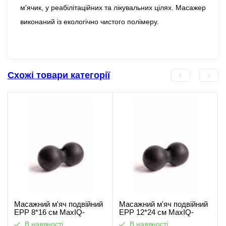
м'ячик, у реабілітаційних та лікувальних цілях. Масажер
виконаний із екологічно чистого полімеру.
Схожі товари категорії
Масажний м'яч подвійний
Масажний м'яч подвійний
ЕРР 8*16 см MaxIQ-
ЕРР 12*24 см MaxIQ-
MD1265В
MD1265А
В наявності
В наявності