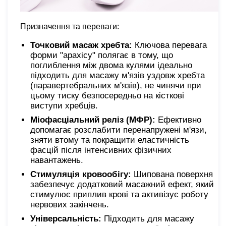
Призначення та переваги:
Точковий масаж хребта:
Ключова перевага
форми "арахісу" полягає в тому, що
поглиблення між двома кулями ідеально
підходить для масажу м'язів уздовж хребта
(паравертебральних м'язів), не чинячи при
цьому тиску безпосередньо на кісткові
виступи хребців.
Міофасціальний реліз (МФР):
Ефективно
допомагає розслабити перенапружені м'язи,
зняти втому та покращити еластичність
фасцій після інтенсивних фізичних
навантажень.
Стимуляція кровообігу:
Шипована поверхня
забезпечує додатковий масажний ефект, який
стимулює приплив крові та активізує роботу
нервових закінчень.
Універсальність:
Підходить для масажу