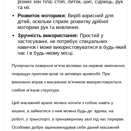
різних зон тіла: стоп, литок, шиї, сідниць, рук
та ніг.
Розвиток моторики:
Виріб корисний для
дітей, оскільки сприяє розвитку дрібної
моторики рук та мовлення.
Зручність використання:
Простий у
застосуванні, не потребує спеціальних
навичок і може використовуватися в будь-який
час і в будь-якому місці.
Пухирчаста поверхня м'яча впливає на нервові закінчення,
покращує приплив крові та активізує кровообіг. При
виконанні вправ з масажним м'ячиком використовуються
глибокі м'язові структури.
Цей масажний арахіс можна носити з собою навіть у
кишені, а займатися з ним можна будь-де: вдома, на
роботі, у транспорті, в тренажерному залі під час перерви.
Особливо добре зарекомендував себе даний масажний