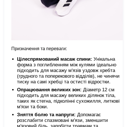
Призначення та переваги:
Цілеспрямований масаж спини:
Унікальна
форма з поглибленням між кулями ідеально
підходить для масажу м'язів уздовж хребта
(грудного та поперекового відділів), не чинячи
тиску на самі хребці та остисті відростки.
Опрацювання великих зон:
Діаметр 12 см
підходить для масажу великих ділянок тіла,
таких як стегна, підколінні сухожилля, литкові
м'язи та боки.
Зняття болю та напруги:
Допомагає
розслабити спазмовані м'язи, зменшити
м'язовий біль, запобігти травмам та