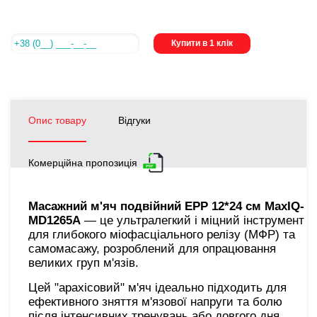
Купити в 1 клік
Опис товару
Відгуки
Комерційна пропозиція
Масажний м'яч подвійний ЕРР 12*24 см MaxIQ-
MD1265А
— це ультралегкий і міцний інструмент
для глибокого міофасціального релізу (МФР) та
самомасажу, розроблений для опрацювання
великих груп м'язів.
Цей "арахісовий" м'яч ідеально підходить для
ефективного зняття м'язової напруги та болю
після інтенсивних тренувань або довгого дня.