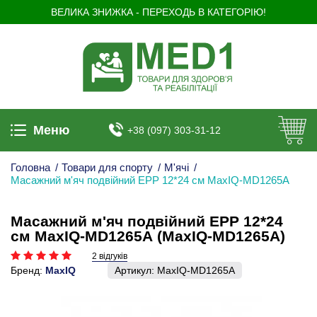
ВЕЛИКА ЗНИЖКА - ПЕРЕХОДЬ В КАТЕГОРІЮ!
Меню
+38 (097) 303-31-12
Головна
/
Товари для спорту
/
М'ячі
/
Масажний м'яч подвійний ЕРР 12*24 см MaxIQ-MD1265А
Масажний м'яч подвійний ЕРР 12*24
см MaxIQ-MD1265А (MaxIQ-MD1265А)
2 відгуків
Бренд:
MaxIQ
Артикул:
MaxIQ-MD1265А