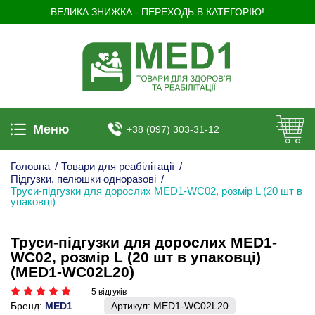
ВЕЛИКА ЗНИЖКА - ПЕРЕХОДЬ В КАТЕГОРІЮ!
Меню
+38 (097) 303-31-12
Головна
/
Товари для реабілітації
/
Підгузки, пелюшки одноразові
/
Труси-підгузки для дорослих MED1-WC02, розмір L (20 шт в
упаковці)
Труси-підгузки для дорослих MED1-
WC02, розмір L (20 шт в упаковці)
(MED1-WC02L20)
5 відгуків
Бренд:
MED1
Артикул:
MED1-WC02L20