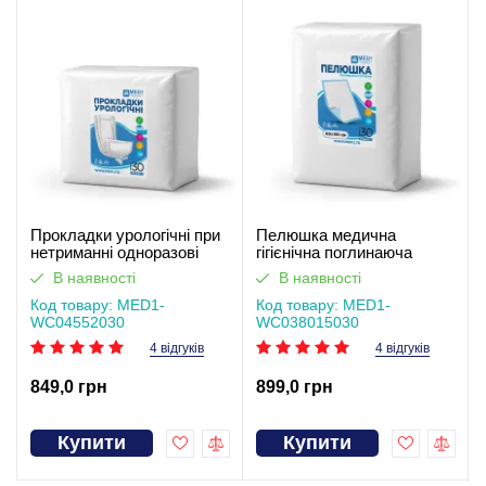
Прокладки урологічні при
Пелюшка медична
нетриманні одноразові
гігієнічна поглинаюча
MED1-WC04, розмір 55*20
одноразова MED1-WC03,
В наявності
В наявності
см (30 шт в упаковці)
розмір 80×150 см (30 шт в
Код товару: MED1-
упаковці)
Код товару: MED1-
WC04552030
WC038015030
4 відгуків
4 відгуків
849,0 грн
899,0 грн
Купити
Купити