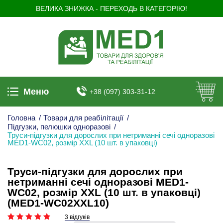
ВЕЛИКА ЗНИЖКА - ПЕРЕХОДЬ В КАТЕГОРІЮ!
Меню
+38 (097) 303-31-12
Головна
/
Товари для реабілітації
/
Підгузки, пелюшки одноразові
/
Труси-підгузки для дорослих при нетриманні сечі одноразові
MED1-WC02, розмір XХL (10 шт. в упаковці)
Труси-підгузки для дорослих при
нетриманні сечі одноразові MED1-
WC02, розмір XХL (10 шт. в упаковці)
(MED1-WC02XХL10)
3 відгуків