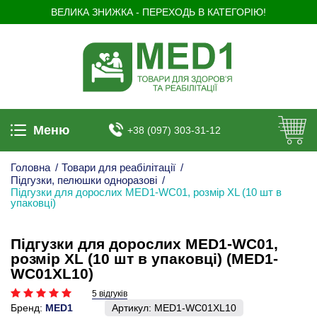
ВЕЛИКА ЗНИЖКА - ПЕРЕХОДЬ В КАТЕГОРІЮ!
Меню
+38 (097) 303-31-12
Головна
/
Товари для реабілітації
/
Підгузки, пелюшки одноразові
/
Підгузки для дорослих MED1-WC01, розмір XL (10 шт в
упаковці)
Підгузки для дорослих MED1-WC01,
розмір XL (10 шт в упаковці) (MED1-
WC01XL10)
5 відгуків
Бренд:
MED1
Артикул:
MED1-WC01XL10