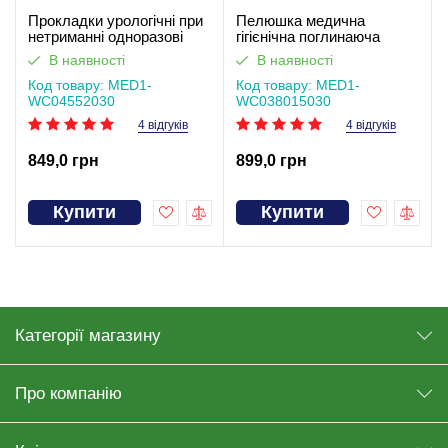
Прокладки урологічні при
Пелюшка медична
нетриманні одноразові
гігієнічна поглинаюча
MED1-WC04, розмір 55*20
одноразова MED1-WC03,
В наявності
В наявності
см (30 шт в упаковці)
розмір 80×150 см (30 шт в
Код товару: MED1-
упаковці)
Код товару: MED1-
WC04552030
WC038015030
4 відгуків
4 відгуків
849,0 грн
899,0 грн
Купити
Купити
Категорії магазину
Про компанію