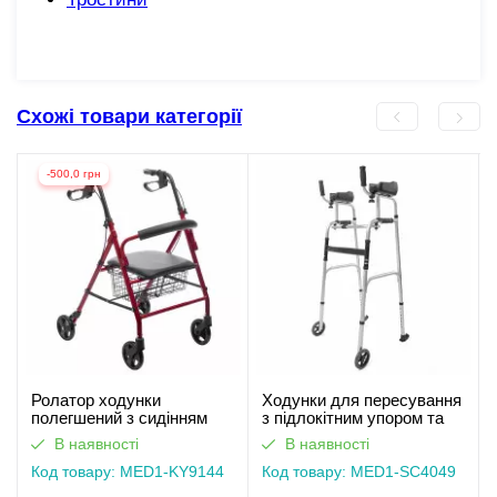
Схожі товари категорії
-500,0 грн
Ролатор ходунки
Ходунки для пересування
полегшений з сидінням
з підлокітним упором та
MED1-KY9144
колесами MED1-SC4049
В наявності
В наявності
(відеоогляд)
Код товару: MED1-KY9144
Код товару: MED1-SC4049