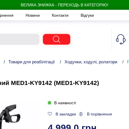
ВЕЛИКА ЗНИЖКА - ПЕРЕХОДЬ В КАТЕГОРІЮ!
ернення
Новини
Контакти
Відгуки
/
Товари для реабілітації
/
Ходунки, ходулі, ролатори
/
ний MED1-KY9142 (MED1-KY9142)
В наявності
В закладки
В порівняння
4 999,0 грн