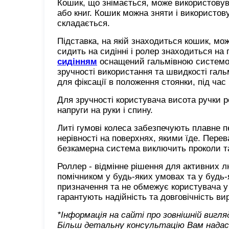
Кошик, що знімається, може використовув
або книг. Кошик можна зняти і використов
складається.
Підставка, на якій знаходиться кошик, мож
сидить на сидінні і ролер знаходиться на
сидінням
оснащений гальмівною системо
зручності використання та швидкості гальм
для фіксації в положення стоянки, під час
Для зручності користувача висота ручки
напруги на руки і спину.
Литі гумові колеса забезпечують плавне пе
нерівності на поверхнях, якими їде. Перев
безкамерна система виключить проколи т
Роллер - відмінне рішення для активних 
помічником у будь-яких умовах та у будь-
призначення та не обмежує користувача у 
гарантують надійність та довговічність ви
*Інформація на сайті про зовнішній вигл
Більш детальну консультацію Вам надаст