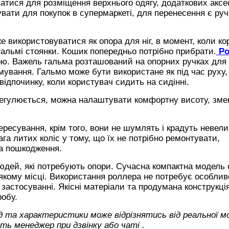
атися для розміщення верхнього одягу, додаткових аксе
увати для покупок в супермаркеті, для перенесення є руч
е використовуватися як опора для ніг, в момент, коли к
 гальмі стоянки. Кошик попередньо потрібно прибрати.
Ро
ю. Важель гальма розташований на опорних ручках для
ування. Гальмо може бути використане як під час руху, 
 відпочинку, коли користувач сидить на сидінні.
 регулюється, можна налаштувати комфортну висоту, зм
ресування, крім того, вони не шумлять і крадуть невели
ага литих коліс у тому, що їх не потрібно ремонтувати,
а пошкодження.
людей, які потребують опори. Сучасна компактна модель 
якому місці. Використання роллера не потребує особлив
застосуванні. Якісні матеріали та продумана конструкці
робу.
яд та характеристики може відрізнятись від реальної мо
ь менеджер при дзвінку або чаті
.