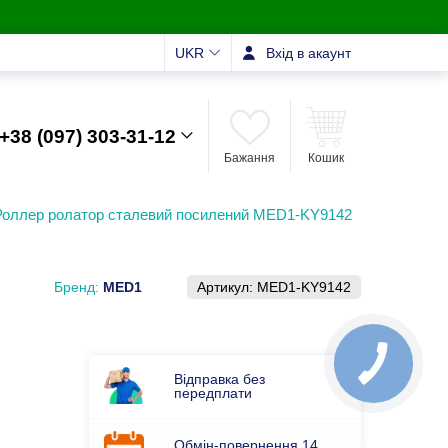
UKR
Вхід в акаунт
+38 (097) 303-31-12
Бажання
Кошик
Роллер ролатор сталевий посилений MED1-KY9142
Бренд:
MED1
Артикул:
MED1-KY9142
Відправка без
передплати
Обмін-повернення 14