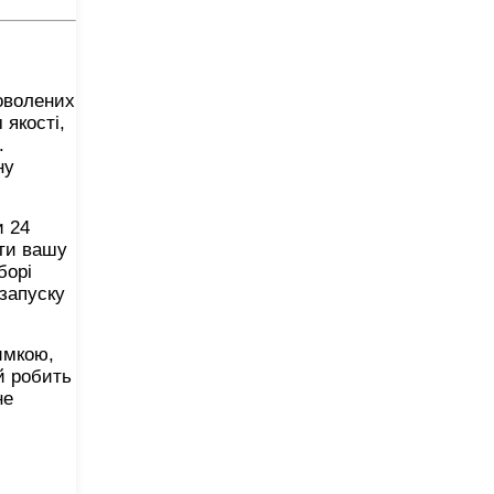
доволених
 якості,
.
ну
и 24
ити вашу
борі
 запуску
имкою,
й робить
не