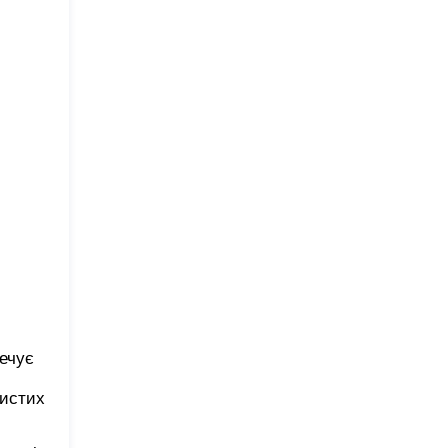
ечує
бистих