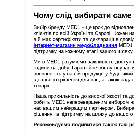
Чому слід вибирати саме
Вибір бренду MED1 – це крок до відновлен
клієнтів по всій Україні та Європі. Кожен
а й має сертифікати та декларації відпов
Інтернет-магазин медобладнання
MED1 п
підтримку на кожному етапі вашого шляху
Ми в MED1 розуміємо важливість доступнос
години на добу. Гарантійне обслуговуван
впевненість у нашій продукції у будь-яки
ідеального рішення для вас, а також нада
товарів.
Наша прихильність до високої якості та д
робить MED1 неперевершеним вибором на р
нас вашим найкращим партнером. Вибираю
рішення та підтримку на шляху до вашого
Рекомендуємо подивитися також такі р