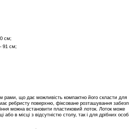
0 см;
 91 см;
м рами, що дає можливість компактно його скласти для
 має ребристу поверхню, фіксоване розташування забезп
идіння можна встановити пластиковий лоток. Лоток може
і або в місці з відсутністю столу, так і для дрібних осо