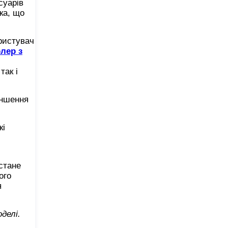
суарів
ка, що
ористувач
лер з
так і
еншення
кі
стане
ого
я
делі.