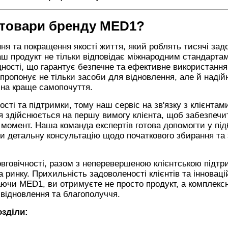
 товари бренду
MED1?
ня та покращення якості життя, який роблять тисячі за
 наш продукт не тільки відповідає міжнародним стандартам
ідності, що гарантує безпечне та ефективне використання
ропонує не тільки засоби для відновлення, але й надій
 на краще самопочуття.
ті та підтримки, тому наш сервіс на зв'язку з клієнтам
ня здійснюється на першу вимогу клієнта, щоб забезпеч
й момент. Наша команда експертів готова допомогти у під
ти детальну консультацію щодо початкового збирання та
овговічності, разом з неперевершеною клієнтською підтр
инку. Прихильність задоволеності клієнтів та інноваці
чи MED1, ви отримуєте не просто продукт, а комплекс
 відновлення та благополуччя.
озділи: