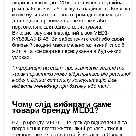
людині з вагою до 120 кг, а посилена подвійна
рама забезпечить безпеку та надійність. Коляска
може бути використана в громадських місцях,
для людей з різними параметрами або
персонально для одного користувача.
Використовуючи інвалідний візок MED1-
KY868LAJ-B-46, Ви забезпечите собі або своїй
близькій людині максимально активний спосіб
життя та комфортне пересування в будь-яких
умовах.
*Інформація на сайті про зовнішній вигляд та
характеристики може відрізнятись від реальної
моделі. Більш детальну консультацію Вам
надасть менеджер при дзвінку або чаті
.
Чому слід вибирати саме
товари бренду
MED1?
Вибір бренду MED1 – це крок до відновлення та
покращення якості життя, який роблять тисячі
задоволених клієнтів по всій Україні та Європі.