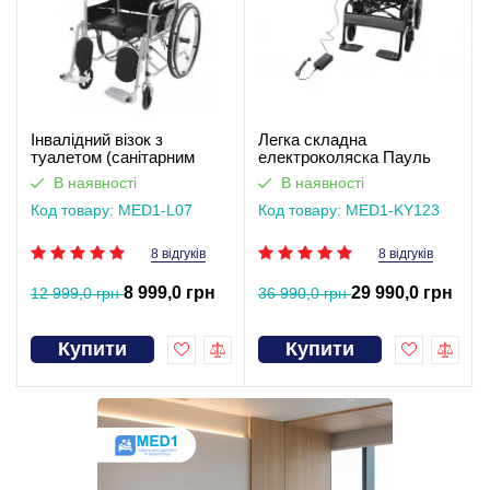
Інвалідний візок з
Легка складна
туалетом (санітарним
електроколяска Пауль
обладнанням) Гертруда
(відеоогляд)
В наявності
В наявності
Код товару: MED1-L07
Код товару: MED1-KY123
8 відгуків
8 відгуків
8 999,0 грн
29 990,0 грн
12 999,0 грн
36 990,0 грн
Купити
Купити