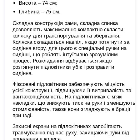
Висота – 74 см;
Глибина – 75 см.
Складна конструкція рами, складна спинка
дозволяють максимально компактно скласти
коляску для транспортування та зберігання.
Коляска складається навпіл, якщо потягнути за
сидіння вгору, для цього є спеціальні ручки на
сидінні, що роблять інтуїтивно зрозумілим
процес. Розкладання відбувається якщо
розтягнути підлокітники убік і розправити
сидіння.
Фіксовані підлокітники забезпечують міцність
усієї конструкції, підвищуючи її витривалість та
вантажопідйомність. На підлокітниках є м'які
накладки, що знижують тиск на руки і зменшують
стомлюваність, також вони згладжують вібрації
при їзді.
Захисні екрани на підлокітниках запобігають
травмуванню під час руху, захищаючи руки від
попадання в колеса.