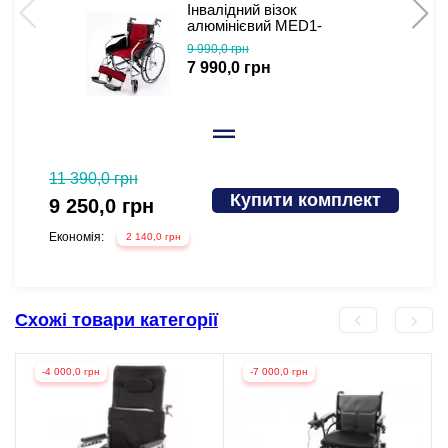
Інвалідний візок
алюмінієвий MED1-
KY868LAJ-B-46
9 990,0 грн
7 990,0 грн
11 390,0 грн
10 440
Купити комплект
9 250,0 грн
8 39
Економія:
Економі
2 140,0 грн
Схожі товари категорії
-4 000,0 грн
-7 000,0 грн