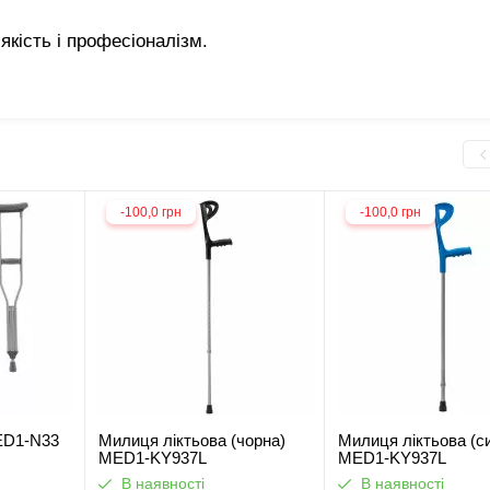
кість і професіоналізм.
-100,0 грн
-100,0 грн
ED1-N33
Милиця ліктьова (чорна)
Милиця ліктьова (с
MED1-KY937L
MED1-KY937L
В наявності
В наявності