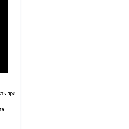
сть при
та