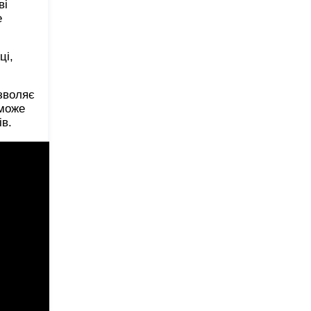
ві
е
ці,
озволяє
 може
ів.