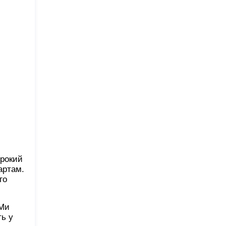
ирокий
артам.
го
 Ми
ть у