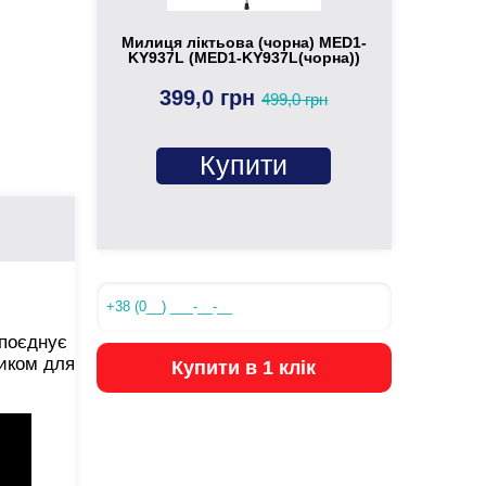
Милиця ліктьова (чорна) MED1-
KY937L (MED1-KY937L(чорна))
399,0 грн
499,0 грн
Купити
 поєднує
ником для
Купити в 1 клік