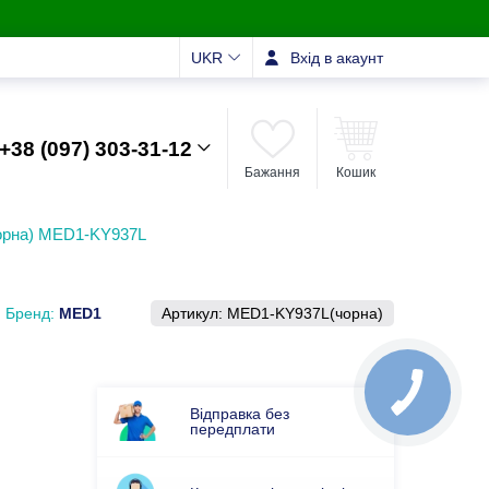
UKR
Вхід в акаунт
+38 (097) 303-31-12
Бажання
Кошик
чорна) MED1-KY937L
Бренд:
MED1
Артикул:
MED1-KY937L(чорна)
Відправка без
передплати