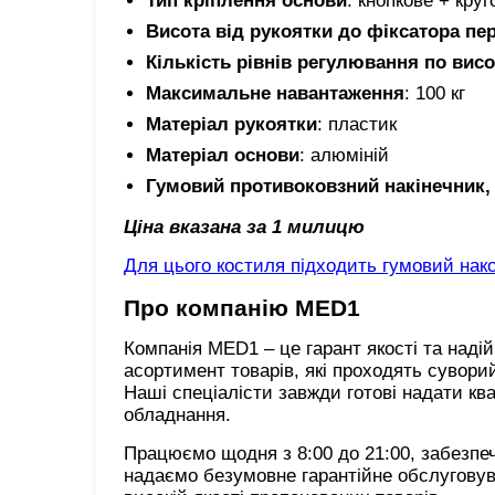
Тип кріплення основи
: кнопкове + круг
Висота від рукоятки до фіксатора пе
Кількість рівнів регулювання по висо
Максимальне навантаження
: 100 кг
Матеріал рукоятки
: пластик
Матеріал основи
: алюміній
Гумовий противоковзний накінечник, 
Ціна вказана за 1 милицю
Для цього костиля підходить гумовий на
Про компанію MED1
Компанія MED1 – це гарант якості та над
асортимент товарів, які проходять сувори
Наші спеціалісти завжди готові надати кв
обладнання.
Працюємо щодня з 8:00 до 21:00, забезпе
надаємо безумовне гарантійне обслуговув