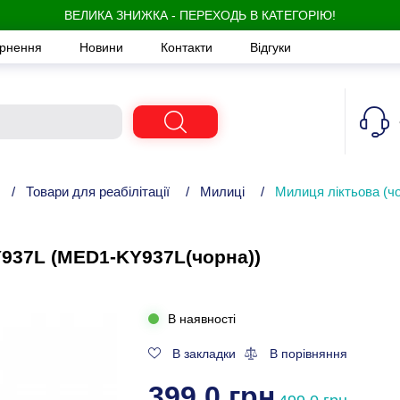
ВЕЛИКА ЗНИЖКА - ПЕРЕХОДЬ В КАТЕГОРІЮ!
ернення
Новини
Контакти
Відгуки
/
Товари для реабілітації
/
Милиці
/
Милиця ліктьова (
Y937L (MED1-KY937L(чорна))
В наявності
В закладки
В порівняння
399,0 грн