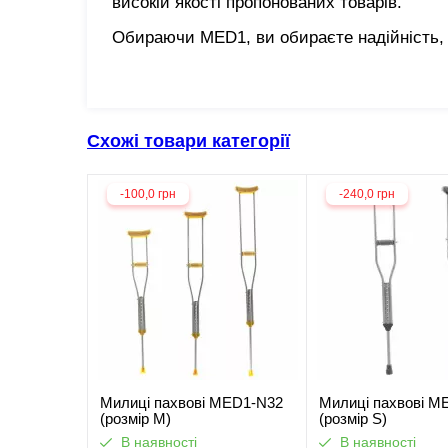
високій якості пропонованих товарів.
Обираючи MED1, ви обираєте надійність, я
Схожі товари категорії
-100,0 грн
-240,0 грн
Милиці пахвові MED1-N32
Милиці пахвові M
(розмір M)
(розмір S)
В наявності
В наявності