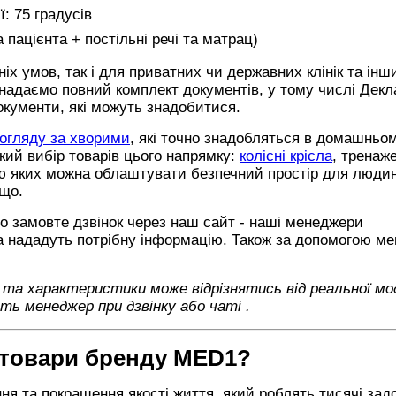
: 75 градусів
 пацієнта + постільні речі та матрац)
х умов, так і для приватних чи державних клінік та інш
адаємо повний комплект документів, у тому числі Декл
документи, які можуть знадобитися.
огляду за хворими
, які точно знадобляться в домашньом
кий вибір товарів цього напрямку:
колісні крісла
, тренаж
гою яких можна облаштувати безпечний простір для люди
ощо.
о замовте дзвінок через наш сайт - наші менеджери
а нададуть потрібну інформацію. Також за допомогою м
д та характеристики може відрізнятись від реальної мод
ь менеджер при дзвінку або чаті
.
 товари бренду
MED1?
ня та покращення якості життя, який роблять тисячі за