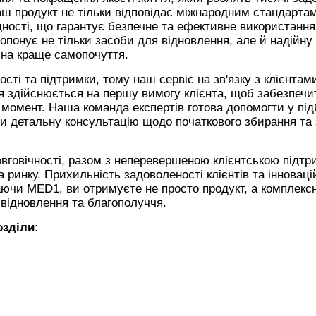
 наш продукт не тільки відповідає міжнародним стандартам
ідності, що гарантує безпечне та ефективне використання
понує не тільки засоби для відновлення, але й надійну
 на краще самопочуття.
ті та підтримки, тому наш сервіс на зв'язку з клієнтам
ня здійснюється на першу вимогу клієнта, щоб забезпеч
й момент. Наша команда експертів готова допомогти у під
ти детальну консультацію щодо початкового збирання та
овговічності, разом з неперевершеною клієнтською підтр
инку. Прихильність задоволеності клієнтів та інноваці
чи MED1, ви отримуєте не просто продукт, а комплекс
 відновлення та благополуччя.
озділи: