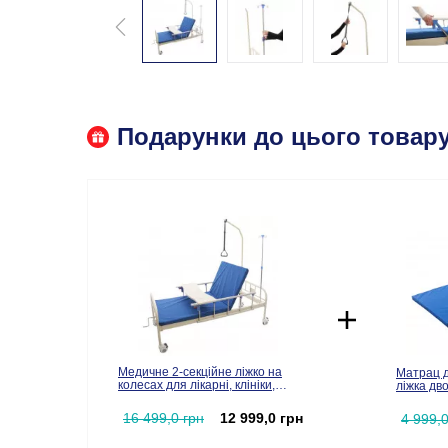
Подарунки до цього товару
Медичне 2-секційне ліжко на
Матрац 
колесах для лікарні, клініки,
ліжка дв
дому MED1-C14 (MED1-C14)
16 499,0 грн
12 999,0 грн
4 999,0