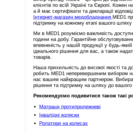
клієнтів по всій Україні та Європі. Кожен
а й має сертифікати та декларації відпов
Інтернет-магазин медобладнання
MED1 про
підтримку на кожному етапі вашого шляху
Ми в MED1 розуміємо важливість доступнос
години на добу. Гарантійне обслуговуван
впевненість у нашій продукції у будь-яки
ідеального рішення для вас, а також нада
товарів.
Наша прихильність до високої якості та д
робить MED1 неперевершеним вибором на р
нас вашим найкращим партнером. Вибираю
рішення та підтримку на шляху до вашого
Рекомендуємо подивитися також такі р
Матраци протипролежневі
Інвалідні коляски
Ролатори на колесах