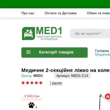
Про нас
Оплата та Доставка
Обмін та пов
Головна
Категорії товарів
Медичне 
Медичне 2-секційне ліжко на коле
Бренд:
MED1
Артикул:
MED1-C14
7 відгуків
-3 500,0 грн
3