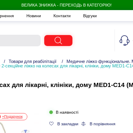
ВЕЛИКА ЗНИЖКА - ПЕРЕХОДЬ В КАТЕГОРІЮ!
ернення
Новини
Контакти
Відгуки
/
Товари для реабілітації
/
Медичне ліжко функціональне. 
2-секційне ліжко на колесах для лікарні, клініки, дому MED1-C1
сах для лікарні, клініки, дому MED1-C14 (
В наявності
+Подарунок
В закладки
В порівняння