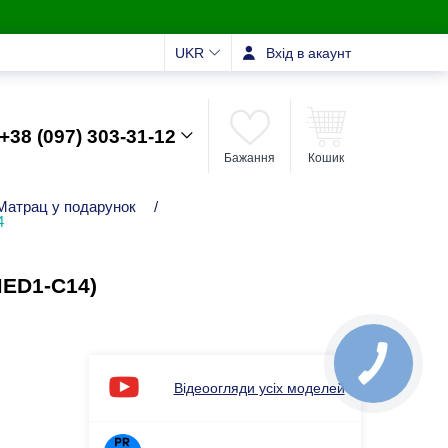
UKR
Вхід в акаунт
+38 (097) 303-31-12
Бажання
Кошик
Матрац у подарунок
/
4
MED1-C14)
Відеоогляди усіх моделей