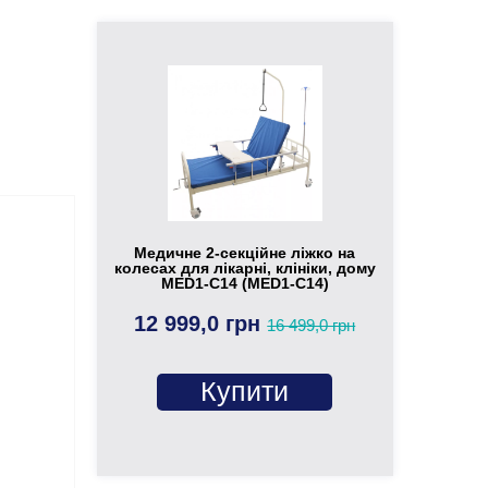
Медичне 2-секційне ліжко на
колесах для лікарні, клініки, дому
MED1-C14 (MED1-C14)
12 999,0 грн
16 499,0 грн
Купити