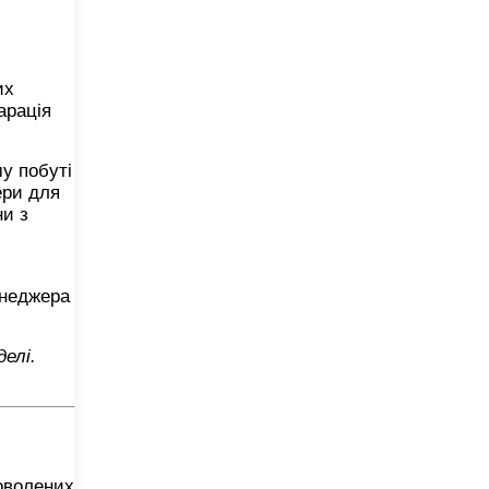
их
арація
у побуті
ери для
ни з
енеджера
елі.
доволених