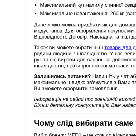
Максимальний кут нахилу спинної секції
Максимальне навантаження: 260 кг (вага
Дане ліжко можна придбати як для домашні
медустанов. Для оформлення покупок ми н
Відповідності, Договір, Накладна та інші 
Також ви можете обрати інші
товари для д
родини людини з інвалідністю. У нас вели
рук та ніг, вироби для ванної, за допомо
інвалідністю, протипролежневі матраси т
Залишились питання?
Напишіть у чат аб
максимально швидко зв'яжуться з Вами т
Ви зможете оформити замовлення.
Інформація на сайті про зовнішній вигля
Більш детальну консультацію Вам надаст
Чому слід вибирати саме
Вибір бренду MED1 – це крок до відновлен