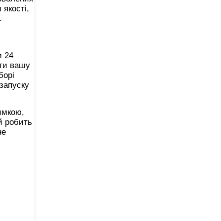
 якості,
.
и 24
ити вашу
борі
 запуску
имкою,
й робить
не