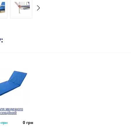
:
для медичного
осекційний
 грн
0 грн