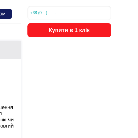
ком
Купити в 1 клік
шення
л
їжі чи
довгий