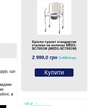
Крісло-туалет стандартне
сталеве на колесах MED1-
SC7001W (MED1-SC7001W)
2 999,0 грн
3 499,0 грн
едур, що
Купити
авдяки
ню
білі, в