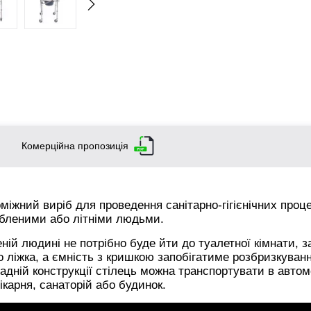
Комерційна пропозиція
міжний виріб для проведення санітарно-гігієнічних проц
абленими або літніми людьми.
ній людині не потрібно буде йти до туалетної кімнати, з
о ліжка, а ємність з кришкою запобігатиме розбризкуван
адній конструкції стілець можна транспортувати в автомо
ікарня, санаторій або будинок.