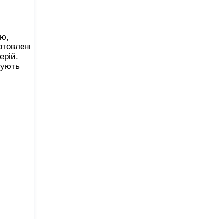
ою,
отовлені
ерій.
чують