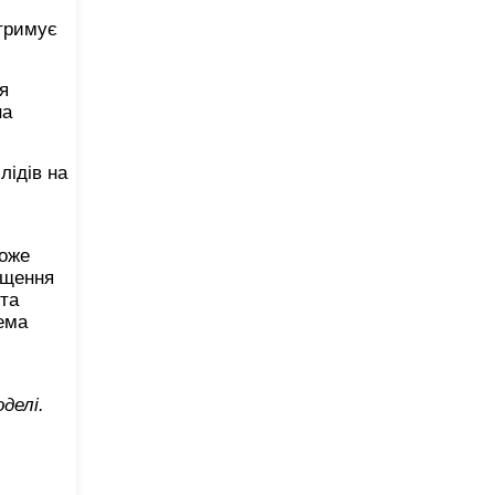
итримує
я
на
лідів на
може
іщення
 та
ема
делі.