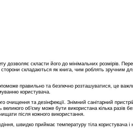
ету дозволяє скласти його до мінімальних розмірів. Пер
ні сторони складаються як книга, чим роблять зручним дл
опоможе правильно та безпечно розташуватися, це важл
вмуванню користувача.
ого очищення та дезінфекції. Знімний санітарний пристрі
ь великого об'єму може бути використана кілька разів бе
чищати після кожного використання.
сидіння, швидко приймає температуру тіла користувача і 