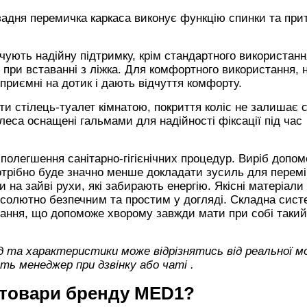
задня перемичка каркаса виконує функцію спинки та пр
ечують надійну підтримку, крім стандартного використанн
 при вставанні з ліжка. Для комфортного використання, 
 приємні на дотик і дають відчуття комфорту.
и стілець-туалет кімнатою, покриття коліс не залишає с
олеса оснащені гальмами для надійності фіксації під час
 полегшення санітарно-гігієнічних процедур. Виріб допо
отрібно буде значно менше докладати зусиль для перем
на зайві рухи, які забирають енергію. Якісні матеріали
бсолютно безпечним та простим у догляді. Складна сист
гання, що допоможе хворому завжди мати при собі такий
яд та характеристики може відрізнятись від реальної мо
ь менеджер при дзвінку або чаті
.
 товари бренду
MED1?