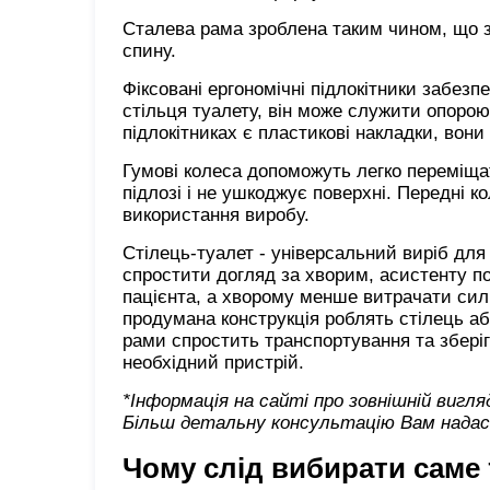
Сталева рама зроблена таким чином, що 
спину.
Фіксовані ергономічні підлокітники забезп
стільця туалету, він може служити опорою
підлокітниках є пластикові накладки, вони
Гумові колеса допоможуть легко переміщат
підлозі і не ушкоджує поверхні. Передні к
використання виробу.
Стілець-туалет - універсальний виріб для
спростити догляд за хворим, асистенту п
пацієнта, а хворому менше витрачати сили 
продумана конструкція роблять стілець а
рами спростить транспортування та збері
необхідний пристрій.
*Інформація на сайті про зовнішній вигл
Більш детальну консультацію Вам надаст
Чому слід вибирати саме