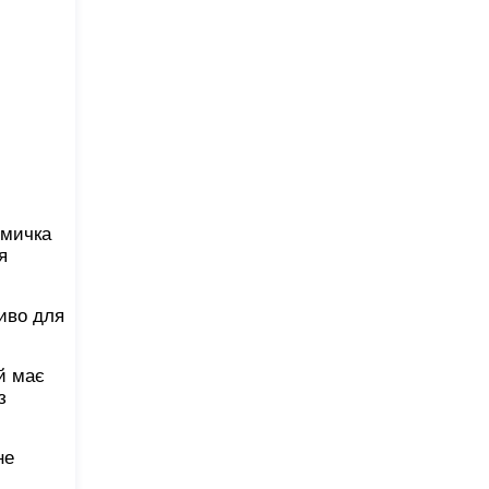
емичка
я
иво для
й має
з
не