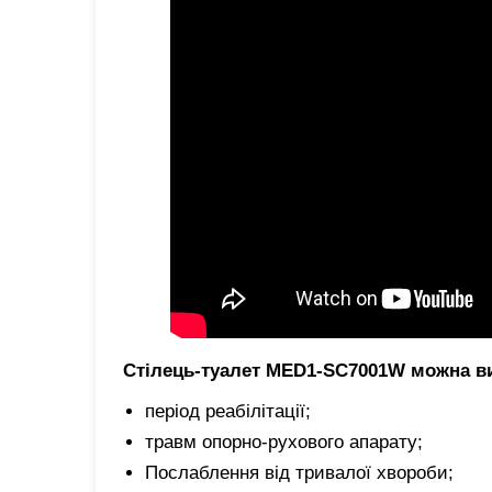
Стілець-туалет MED1-SC7001W можна ви
період реабілітації;
травм опорно-рухового апарату;
Послаблення від тривалої хвороби;