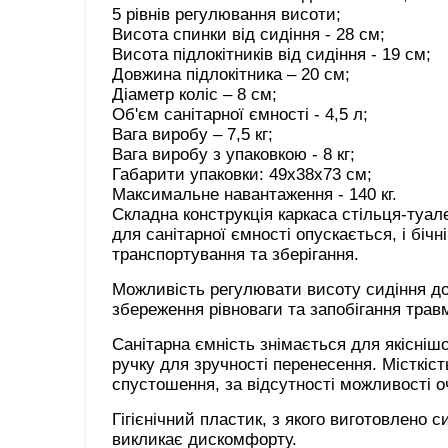
5 рівнів регулювання висоти;

Висота спинки від сидіння - 28 см;

Висота підлокітників від сидіння - 19 см;

Довжина підлокітника – 20 см;

Діаметр коліс – 8 см;

Об'єм санітарної ємності - 4,5 л;

Вага виробу – 7,5 кг;

Вага виробу з упаковкою - 8 кг;

Габарити упаковки: 49х38х73 см;

Складна конструкція каркаса стільця-туал
для санітарної ємності опускається, і біч
транспортування та зберігання.
Можливість регулювати висоту сидіння д
збереження рівноваги та запобігання тра
Санітарна ємність знімається для якісніш
ручку для зручності перенесення. Місткіст
спустошення, за відсутності можливості о
Гігієнічний пластик, з якого виготовлено 
викликає дискомфорту.