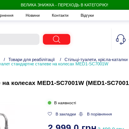
ВЕЛИКА ЗНИЖКА - ПЕРЕХОДЬ В КАТЕГОРІЮ!
ернення
Новини
Контакти
Відгуки
/
Товари для реабілітації
/
Стільці-туалети, крісла-каталки
туалет стандартне сталеве на колесах MED1-SC7001W
ве на колесах MED1-SC7001W (MED1-SC700
В наявності
В закладки
В порівняння
2 999,0 грн