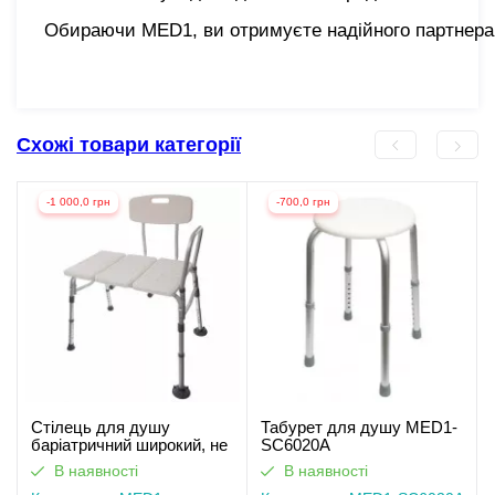
Обираючи MED1, ви отримуєте надійного партнера,
Схожі товари категорії
-1 000,0 грн
-700,0 грн
Стілець для душу
Табурет для душу MED1-
баріатричний широкий, не
SC6020A
слизький SC6030B-KD
В наявності
В наявності