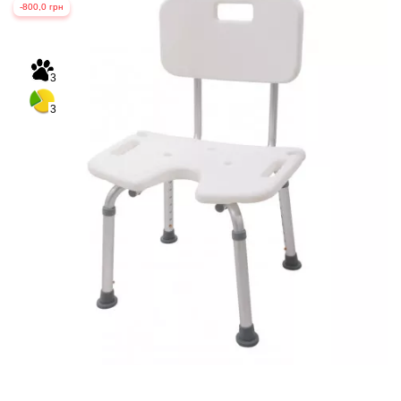
-800,0 грн
3
3