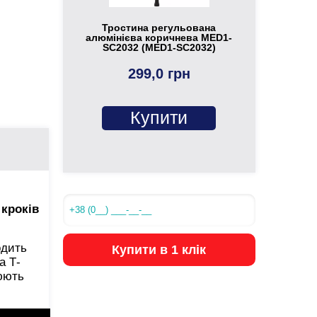
Тростина регульована
алюмінієва коричнева MED1-
SC2032 (MED1-SC2032)
299,0 грн
Купити
 кроків
одить
Купити в 1 клік
а Т-
рюють