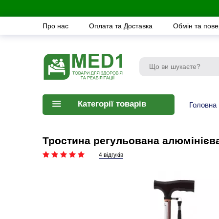
Про нас
Оплата та Доставка
Обмін та пов
Категорії товарів
Головна
Тростина регульована алюмінієв
4 відгуків