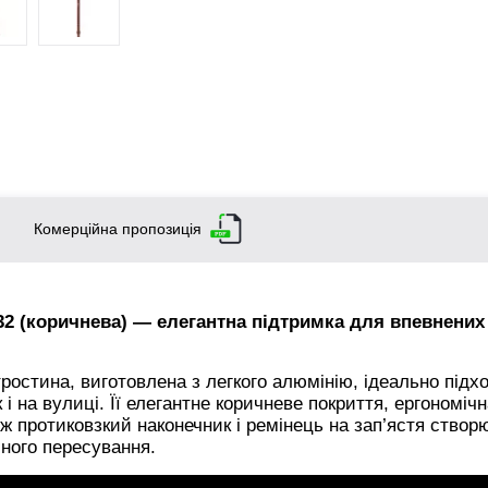
Комерційна пропозиція
2 (коричнева) — елегантна підтримка для впевнених
ростина, виготовлена з легкого алюмінію, ідеально підх
і на вулиці. Її елегантне коричневе покриття, ергономічн
ож протиковзкий наконечник і ремінець на зап’ястя ство
ного пересування.