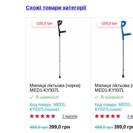
Схожі товари категорії
-100,0 грн
-100,0 грн
Милиця ліктьова (чорна)
Милиця ліктьова (
MED1-KY937L
MED1-KY937L
В наявності
В наявності
Код товару: MED1-
Код товару: MED1-
KY937L(чорна)
KY937L(синя)
2 відгуків
2 в
399,0 грн
399,0 гр
499,0 грн
499,0 грн