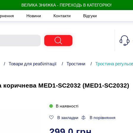
ВЕЛИКА ЗНИЖКА - ПЕРЕХОДЬ В КАТЕГОРІЮ!
ернення
Новини
Контакти
Відгуки
/
Товари для реабілітації
/
Тростини
/
Тростина регульо
а коричнева MED1-SC2032 (MED1-SC2032)
В наявності
В закладки
В порівняння
299,0 грн