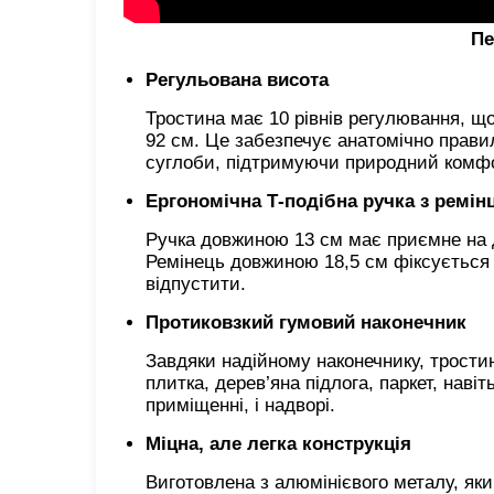
Пе
Регульована висота
Тростина має 10 рівнів регулювання, що
92 см. Це забезпечує анатомічно прави
суглоби, підтримуючи природний комфо
Ергономічна Т-подібна ручка з ремін
Ручка довжиною 13 см має приємне на до
Ремінець довжиною 18,5 см фіксується н
відпустити.
Протиковзкий гумовий наконечник
Завдяки надійному наконечнику, трости
плитка, дерев’яна підлога, паркет, наві
приміщенні, і надворі.
Міцна, але легка конструкція
Виготовлена з алюмінієвого металу, яки