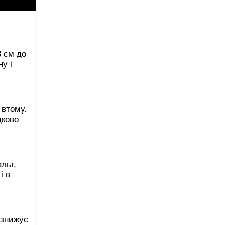
8 см до
у і
 втому.
дково
льт,
і в
 знижує