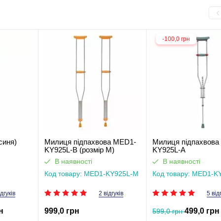
-100,0 грн
синя)
Милиця підпахвова MED1-
Милиця підпахвова
KY925L-B (розмір M)
KY925L-А
В наявності
В наявності
Код товару: MED1-KY925L-M
Код товару: MED1-K
ідгуків
2 відгуків
5 від
н
999,0 грн
499,0 грн
599,0 грн