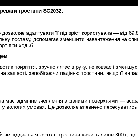
реваги тростини SC2032:
 дозволяє адаптувати її під зріст користувача — від 69,
льну поставу, допомагає зменшити навантаження на спин
рт при ходьбі.
цем
тик покриття, зручно лягає в руку, не ковзає і зменшує
а зап’ясті, запобігаючи падінню тростини, якщо її випа
на має відмінне зчеплення з різними поверхнями — асфа
ть у вологих умовах. Це дозволяє впевнено пересуватись 
й не піддається корозії, тростина важить лише 300 г, що