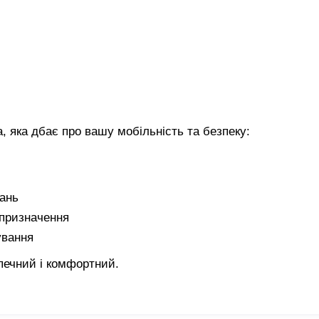
, яка дбає про вашу мобільність та безпеку:
тань
 призначення
ування
печний і комфортний.