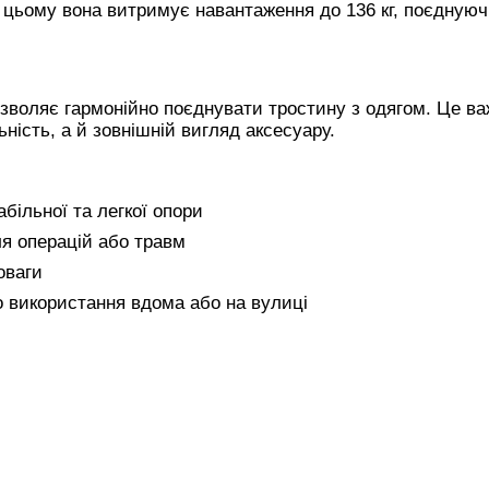
 цьому вона витримує навантаження до 136 кг, поєдную
озволяє гармонійно поєднувати тростину з одягом. Це в
ьність, а й зовнішній вигляд аксесуару.
більної та легкої опори
ля операцій або травм
оваги
о використання вдома або на вулиці