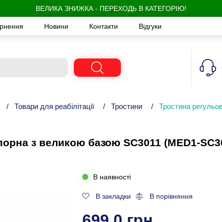
ВЕЛИКА ЗНИЖКА - ПЕРЕХОДЬ В КАТЕГОРІЮ!
ернення
Новини
Контакти
Відгуки
/
Товари для реабілітації
/
Тростини
/
Тростина регульо
порна з великою базою SC3011 (MED1-SC3
В наявності
В закладки
В порівняння
699,0 грн