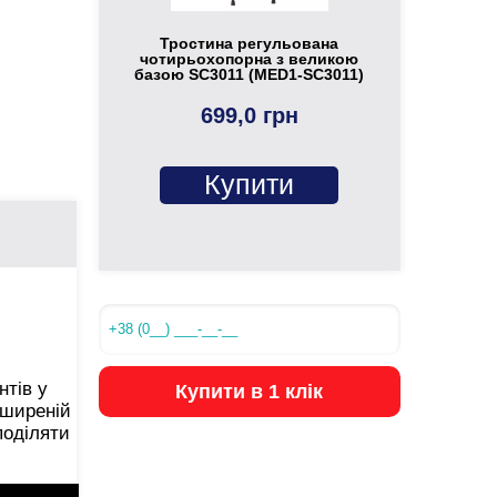
Тростина регульована
чотирьохопорна з великою
базою SC3011 (MED1-SC3011)
699,0 грн
Купити
нтів у
Купити в 1 клік
зширеній
поділяти