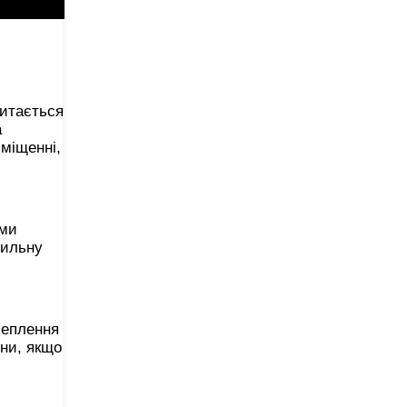
хитається
а
міщенні,
еми
вильну
чеплення
ини, якщо