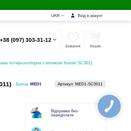
UKR
Вхід в акаунт
+38 (097) 303-31-12
Бажання
Кошик
вана чотирьохопорна з великою базою SC3011
011)
Бренд:
MED1
Артикул:
MED1-SC3011
Відправка без
передплати