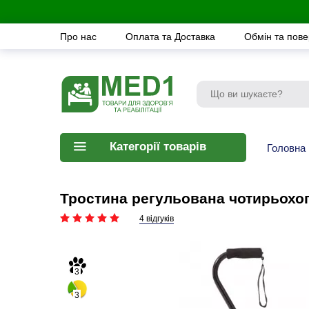
Про нас
Оплата та Доставка
Обмін та пов
Категорії товарів
Головна
Тростина регульована чотирьохо
4 відгуків
3
3