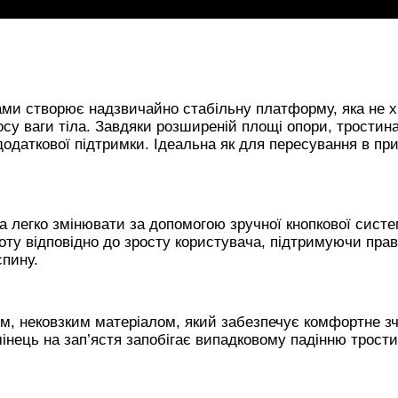
ами створює надзвичайно стабільну платформу, яка не 
осу ваги тіла. Завдяки
розширеній площі опори, тростин
одаткової підтримки. Ідеальна як для пересування в при
на легко змінювати за допомогою зручної кнопкової сист
оту відповідно до зросту користувача, підтримуючи пра
спину.
им, нековзким матеріалом, який забезпечує комфортне з
мінець на зап’ястя запобігає випадковому падінню трост