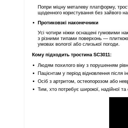
Попри міцну металеву платформу, трост
щоденного користування без зайвого н
Протиковзкі наконечники
Усі чотири ніжки оснащені гумовими на
з різними типами поверхонь — плиткою
умовах вологої або слизької погоди.
Кому підходить тростина SC3011:
Людям похилого віку з порушенням рівн
Пацієнтам у період відновлення після і
Осіб з артритом, остеопорозом або не
Тим, хто потребує широкої, надійної та