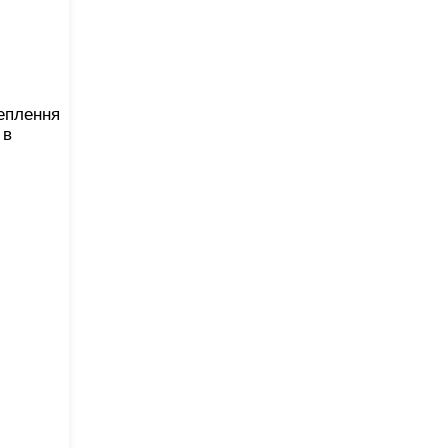
чеплення
 в