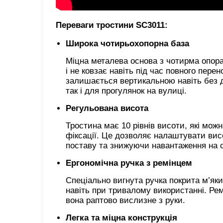
Переваги тростини SC3011:
Широка чотирьохопорна база
Міцна металева основа з чотирма опор
і не ковзає навіть під час повного перен
залишається вертикальною навіть без д
так і для прогулянок на вулиці.
Регульована висота
Тростина має 10 рівнів висоти, які мож
фіксації. Це дозволяє налаштувати вис
поставу та знижуючи навантаження на 
Ергономічна ручка з ремінцем
Спеціально вигнута ручка покрита
м’як
навіть при тривалому використанні. Ре
вона раптово вислизне з руки.
Легка та міцна конструкція