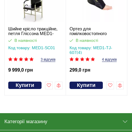
Шийне крісло тракційне,
Ортез для
петля Гліссона MED1-
гомілковостопного
SC01
суглоба MED1-TJ-6074
В наявності
В наявності
Код товару: MED1-SC01
Код товару: MED1-TJ-
607(4)
3 відгуків
4 відгуків
9 999,0 грн
299,0 грн
Купити
Купити
Категорії магазину