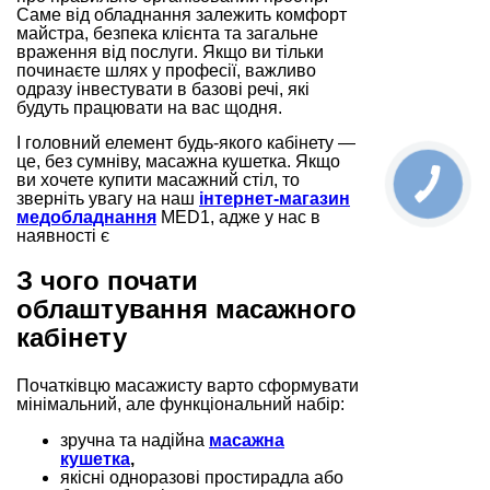
Саме від обладнання залежить комфорт
майстра, безпека клієнта та загальне
враження від послуги. Якщо ви тільки
починаєте шлях у професії, важливо
одразу інвестувати в базові речі, які
будуть працювати на вас щодня.
І головний елемент будь-якого кабінету —
це, без сумніву, масажна кушетка. Якщо
ви хочете купити масажний стіл, то
зверніть увагу на наш
інтернет-магазин
медобладнання
MED1, адже у нас в
наявності є
З чого почати
облаштування масажного
кабінету
Початківцю масажисту варто сформувати
мінімальний, але функціональний набір:
зручна та надійна
масажна
кушетка
,
якісні одноразові простирадла або