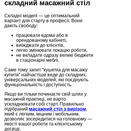
складний масажний стіл
Складні моделі — це оптимальний
варіант для старту в професії. Вони
дають свободу:
працювати вдома або в
орендованому кабінеті,
виїжджати до клієнтів,
легко змінювати локацію роботи,
не вкладати одразу великі бюджети
в стаціонарні меблі.
Саме тому запит “кушетка для масажу
купити” найчастіше веде до складних,
універсальних моделей, які поєднують
функціональність і доступність.
Якщо ви тільки починаєте свій шлях у
масажній практиці, не варто
ускладнювати собі старт. Правильно
підібраний
масажний стіл з вирізом
,
який є легким, міцним і мобільним,
дозволяє зосередитися на головному —
якості вашої роботи та клієнтському
досвіді.