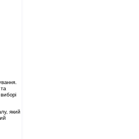
ування.
 та
 виборі
алу, який
ний