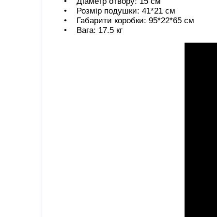
• Діаметр отвору: 15 см
• Розмір подушки: 41*21 см
• Габарити коробки: 95*22*65 см
• Вага: 17.5 кг