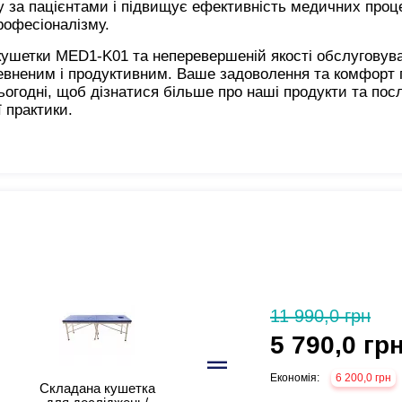
 за пацієнтами і підвищує ефективність медичних проц
рофесіоналізму.
кушетки MED1-K01 та неперевершеній якості обслуговува
евненим і продуктивним. Ваше задоволення та комфорт п
ьогодні, щоб дізнатися більше про наші продукти та пос
 практики.
11 990,0 грн
5 790,0 гр
Економія:
6 200,0 грн
Складана кушетка