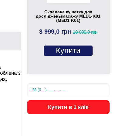
Складана кушетка для
досліджень/масажу MED1-K01
(MED1-K01)
3 999,0 грн
10 000,0 грн
Купити
в
роблена з
ях.
Купити в 1 клік