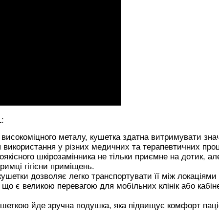
:
високоміцного металу, кушетка здатна витримувати знач
я використання у різних медичних та терапевтичних про
кісного шкірозамінника не тільки приємне на дотик, але
римці гігієни приміщень.
шетки дозволяє легко транспортувати її між локаціями
 що є великою перевагою для мобільних клінік або кабіне
еткою йде зручна подушка, яка підвищує комфорт паціє