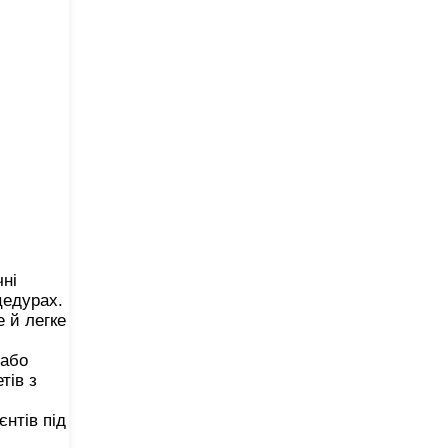
ні
цедурах.
 й легке
 або
тів з
нтів під