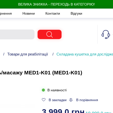
ВЕЛИКА ЗНИЖКА - ПЕРЕХОДЬ В КАТЕГОРІЮ!
ернення
Новини
Контакти
Відгуки
/
Товари для реабілітації
/
Складана кушетка для дослідж
ь/масажу MED1-K01 (MED1-K01)
В наявності
В закладки
В порівняння
3 999,0 грн