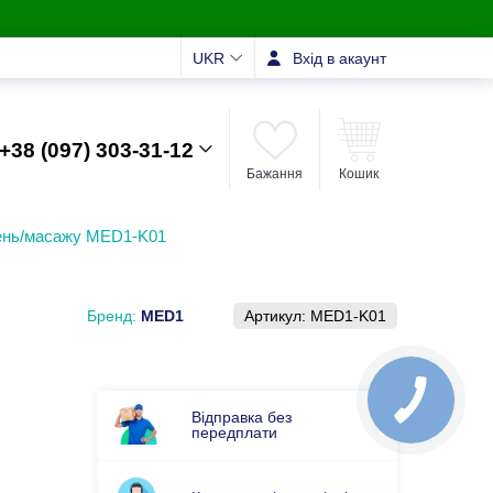
UKR
Вхід в акаунт
+38 (097) 303-31-12
Бажання
Кошик
ень/масажу MED1-K01
Бренд:
MED1
Артикул:
MED1-K01
Відправка без
передплати