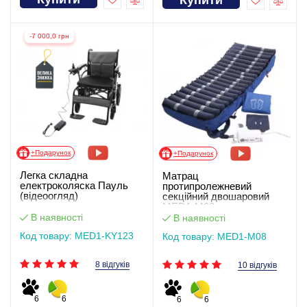
-7 000,0 грн
+Подарунок
+Подарунок
Легка складна
Матрац
електроколяска Пауль
протипролежневий
(відеоогляд)
секційний двошаровий
MED1-M08
В наявності
В наявності
Код товару: MED1-KY123
Код товару: MED1-M08
8 відгуків
10 відгуків
6
6
6
6