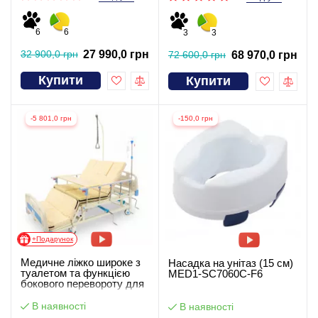
6
6
3
3
32 900,0 грн
27 990,0 грн
72 600,0 грн
68 970,0 грн
Купити
Купити
-5 801,0 грн
-150,0 грн
+Подарунок
Медичне ліжко широке з
Насадка на унітаз (15 см)
туалетом та функцією
MED1-SC7060C-F6
бокового перевороту для
тяжкохворих
В наявності
В наявності