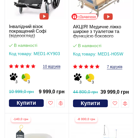
+Подарунок
Інвалідний візок
АКЦІЯ! Медичне ліжко
покращений Софі
широке з туалетом та
(відеоогляд)
функцією бокового
перевороту для
тяжкохворих
В наявності
В наявності
Код товару: MED1-KY903
Код товару: MED1-H05W
10 відгуків
7 відгуків
3
3
3
3
10 999,0 грн
9 999,0 грн
44 800,0 грн
39 999,0 грн
Купити
Купити
-140,0 грн
-8 000,0 грн