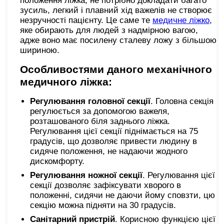
положення ліжка, не потрібно докладати багато
зусиль, легкий і плавний хід важелів не створює
незручності пацієнту. Це саме те
медичне ліжко
,
яке обирають для людей з надмірною вагою,
адже воно має посилену сталеву ложу з більшою
шириною.
Особливостями даного механічного
медичного ліжка:
Регулювання головної секції
. Головна секція
регулюється за допомогою важеля,
розташованого біля заднього ліжка.
Регулювання цієї секції піднімається на 75
градусів, що дозволяє привести людину в
сидяче положення, не надаючи жодного
дискомфорту.
Регулювання ножної секції
. Регулювання цієї
секції дозволяє зафіксувати хворого в
положенні, сидячи не даючи йому сповзти, цю
секцію можна підняти на 30 градусів.
Санітарний пристрій
. Корисною функцією цієї