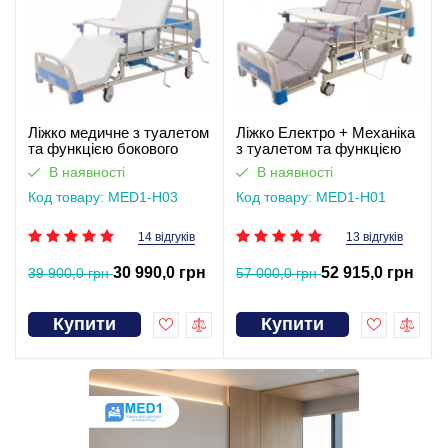
Ліжко медичне з туалетом
Ліжко Електро + Механіка
та функцією бокового
з туалетом та функцією
перевороту для
бокового перевороту для
В наявності
В наявності
тяжкохворих (відеоогляд)
тяжкохворих. Працює без
Код товару: MED1-H03
світла
Код товару: MED1-H01
14 відгуків
13 відгуків
30 990,0 грн
52 915,0 грн
39 900,0 грн
57 000,0 грн
Купити
Купити