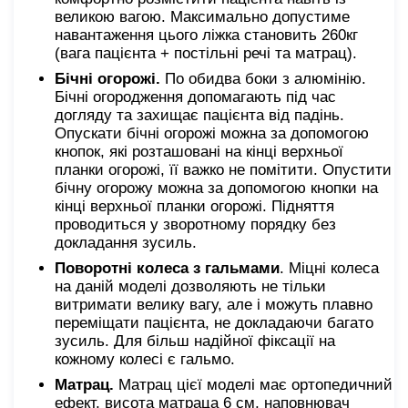
великою вагою. Максимально допустиме
навантаження цього ліжка становить 260кг
(вага пацієнта + постільні речі та матрац).
Бічні огорожі.
По обидва боки з алюмінію.
Бічні огородження допомагають під час
догляду та захищає пацієнта від падінь.
Опускати бічні огорожі можна за допомогою
кнопок, які розташовані на кінці верхньої
планки огорожі, її важко не помітити. Опустити
бічну огорожу можна за допомогою кнопки на
кінці верхньої планки огорожі. Підняття
проводиться у зворотному порядку без
докладання зусиль.
Поворотні колеса з гальмами
. Міцні колеса
на даній моделі дозволяють не тільки
витримати велику вагу, але і можуть плавно
переміщати пацієнта, не докладаючи багато
зусиль. Для більш надійної фіксації на
кожному колесі є гальмо.
Матрац.
Матрац цієї моделі має ортопедичний
ефект, висота матраца 6 см, наповнювач