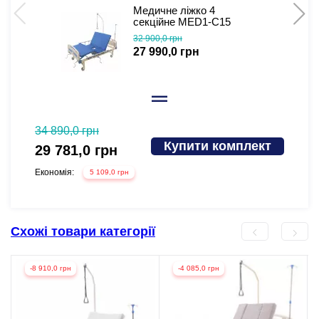
Медичне ліжко 4
секційне MED1-C15
(широке) з туалетом
32 900,0 грн
особливо широке
27 990,0 грн
34 890,0 грн
45 899
Купити комплект
29 781,0 грн
35 6
Економія:
Економі
5 109,0 грн
Схожі товари категорії
-8 910,0 грн
-4 085,0 грн