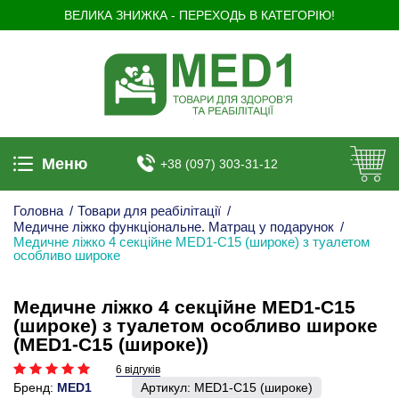
ВЕЛИКА ЗНИЖКА - ПЕРЕХОДЬ В КАТЕГОРІЮ!
Меню
+38 (097) 303-31-12
Головна
/
Товари для реабілітації
/
Медичне ліжко функціональне. Матрац у подарунок
/
Медичне ліжко 4 секційне MED1-C15 (широке) з туалетом
особливо широке
Медичне ліжко 4 секційне MED1-C15
(широке) з туалетом особливо широке
(MED1-C15 (широке))
6 відгуків
Бренд:
MED1
Артикул:
MED1-C15 (широке)