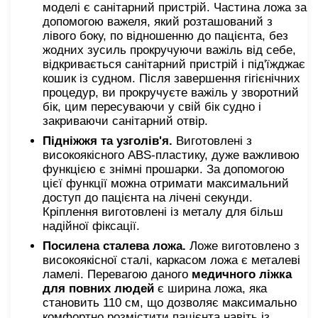
моделі є санітарний пристрій. Частина ложа за
допомогою важеля, який розташований з
лівого боку, по відношенню до пацієнта, без
жодних зусиль прокручуючи важіль від себе,
відкривається санітарний пристрій і під'їжджає
кошик із судном. Після завершення гігієнічних
процедур, ви прокручуєте важіль у зворотний
бік, цим пересуваючи у свій бік судно і
закриваючи санітарний отвір.
Підніжжя та узголів'я.
Виготовлені з
високоякісного ABS-пластику, дуже важливою
функцією є знімні прошарки. За допомогою
цієї функції можна отримати максимальний
доступ до пацієнта на лічені секунди.
Кріплення виготовлені із металу для більш
надійної фіксації.
Посилена сталева ложа.
Ложе виготовлено з
високоякісної сталі, каркасом ложа є металеві
ламелі. Перевагою даного
медичного ліжка
для повних людей
є ширина ложа, яка
становить 110 см, що дозволяє максимально
комфортно розмістити пацієнта навіть із