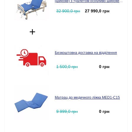
(широке) з туалетом особливо широке
(MED1-C15 (широке))
32 900,0 грн
27 990,0 грн
Безкоштовна доставка на відділення
1 500,0 грн
0 грн
Матрац до медичного ліжка MED1-C15
9 999,0 грн
0 грн