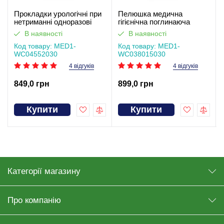
Прокладки урологічні при
Пелюшка медична
нетриманні одноразові
гігієнічна поглинаюча
MED1-WC04, розмір 55*20
одноразова MED1-WC03,
В наявності
В наявності
см (30 шт в упаковці)
розмір 80×150 см (30 шт в
Код товару: MED1-
упаковці)
Код товару: MED1-
WC04552030
WC038015030
4 відгуків
4 відгуків
849,0 грн
899,0 грн
Купити
Купити
Категорії магазину
Про компанію