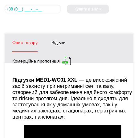
Купити в 1 клік
Опис товару
Відгуки
Комерційна пропозиція
Підгузки MED1-WC01 XХL
— це високоякісний
засіб захисту при нетриманні сечі та калу,
створений для забезпечення надійного комфорту
та гігієни протягом дня. Ідеально підходять для
застосування як у домашніх умовах, так і у
медичних заклада
х
: стаціонарах, геріатричних
центрах, пансіонатах.