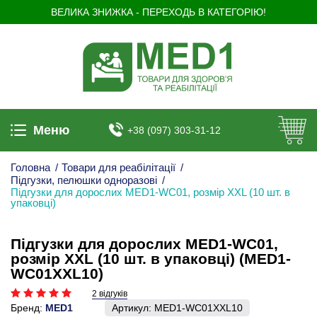
ВЕЛИКА ЗНИЖКА - ПЕРЕХОДЬ В КАТЕГОРІЮ!
Меню
+38 (097) 303-31-12
Головна
/
Товари для реабілітації
/
Підгузки, пелюшки одноразові
/
Підгузки для дорослих MED1-WC01, розмір XХL (10 шт. в
упаковці)
Підгузки для дорослих MED1-WC01,
розмір XХL (10 шт. в упаковці) (MED1-
WC01XХL10)
2 відгуків
Бренд:
MED1
Артикул:
MED1-WC01XХL10