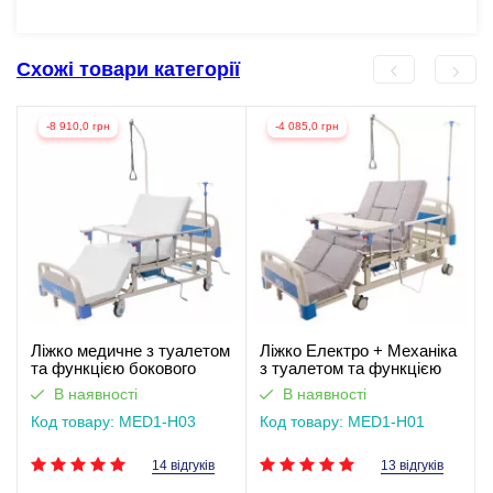
Схожі товари категорії
-8 910,0 грн
-4 085,0 грн
Ліжко медичне з туалетом
Ліжко Електро + Механіка
та функцією бокового
з туалетом та функцією
перевороту для
бокового перевороту для
В наявності
В наявності
тяжкохворих (відеоогляд)
тяжкохворих. Працює без
Код товару: MED1-H03
світла
Код товару: MED1-H01
14 відгуків
13 відгуків