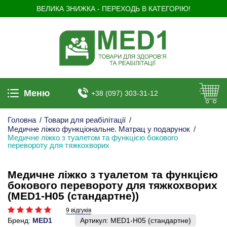
ВЕЛИКА ЗНИЖКА - ПЕРЕХОДЬ В КАТЕГОРІЮ!
Меню
+38 (097) 303-31-12
Головна
/
Товари для реабілітації
/
Медичне ліжко функціональне. Матрац у подарунок
/
Медичне ліжко з туалетом та функцією бокового
перевороту для тяжкохворих
Медичне ліжко з туалетом та функцією
бокового перевороту для тяжкохворих
(MED1-H05 (стандартне))
9 відгуків
Бренд:
MED1
Артикул:
MED1-H05 (стандартне)