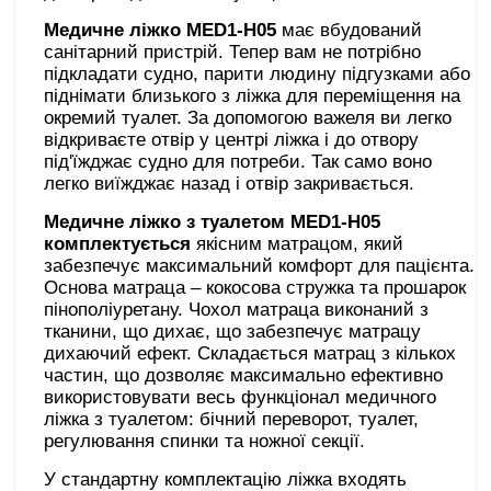
Медичне ліжко MED1-H05
має вбудований
санітарний пристрій. Тепер вам не потрібно
підкладати судно, парити людину підгузками або
піднімати близького з ліжка для переміщення на
окремий туалет. За допомогою важеля ви легко
відкриваєте отвір у центрі ліжка і до отвору
під'їжджає судно для потреби. Так само воно
легко виїжджає назад і отвір закривається.
Медичне ліжко з туалетом MED1-H05
комплектується
якісним матрацом, який
забезпечує максимальний комфорт для пацієнта.
Основа матраца – кокосова стружка та прошарок
пінополіуретану. Чохол матраца виконаний з
тканини, що дихає, що забезпечує матрацу
дихаючий ефект. Складається матрац з кількох
частин, що дозволяє максимально ефективно
використовувати весь функціонал медичного
ліжка з туалетом: бічний переворот, туалет,
регулювання спинки та ножної секції.
У стандартну комплектацію ліжка входять