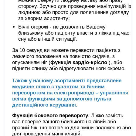
можна повернути людину на ліву або праву
сторону. Зручно для проведення маніпуляцій із
людиною або просто для полегшення догляду
за хворим асистенту;
Бічні огорожі - не дозволять Вашому
близькому або пацієнту впасти з ліжка під час
сну або в іншій ситуації.
За 10 секунд ви можете перевести пацієнта з
лежачого положення на повністю сидяче, з
опусканням ніг (
функція кардіо-крісло
), або
підняти спинку або відрегулювати ноги окремо.
Також у нашому асортименті представлене
медичне ліжко з туалетом та бічним
переворотом на електроприводі
– управління
всіма функціями за допомогою пульта
дистанційного керування.
Функція бокового перевороту
. Ліжко замість
вас поверне вашого близького на лівий або
правий бік, що потрібно для зміни положення або
для проведення маніпуляцій.