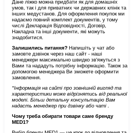
Дане ліжко можна придбати як для домашніх
умов, так і для приватних чи державних клінік та
інших медустанов. Для оформлення покупок ми
надаємо повний комплект документів, у тому
числі Декларація Відповідності, Договір,
Накладна та інші документи, які можуть
знадобитися.
Залишились питання?
Напишіть у чат або
замовте дзвінок через наш сайт - наші
менеджери максимально швидко зв'яжуться з
Вами та нададуть потрібну інформацію. Також за
допомогою менеджера Ви зможете оформити
замовлення.
*Інформація на сайті про зовнішній вигляд та
характеристики може відрізнятись від реальної
моделі. Більш детальну консультацію Вам
надасть менеджер при дзвінку або чаті
.
Чому треба обирати товари саме бренду
MED1?
Вибір бренду MED1 — це крок до відновлення та