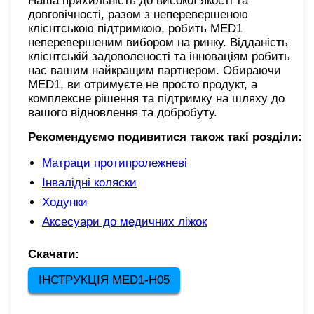
Наша прихильність до високої якості та
довговічності, разом з неперевершеною
клієнтською підтримкою, робить MED1
неперевершеним вибором на ринку. Відданість
клієнтській задоволеності та інноваціям робить
нас вашим найкращим партнером. Обираючи
MED1, ви отримуєте не просто продукт, а
комплексне рішення та підтримку на шляху до
вашого відновлення та добробуту.
Рекомендуємо подивитися також такі розділи:
Матраци протипролежневі
Інвалідні коляски
Ходунки
Аксесуари до медичних ліжок
Скачати:
ІНСТРУКЦІЯ MED1-H05