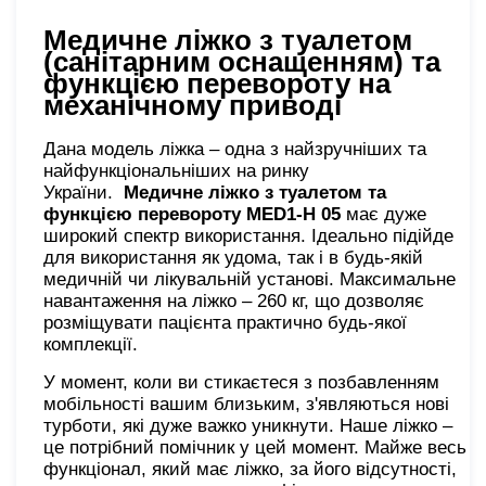
Медичне ліжко з туалетом
(санітарним оснащенням) та
функцією перевороту на
механічному приводі
Дана модель ліжка – одна з найзручніших та
найфункціональніших на ринку
України.
Медичне ліжко з туалетом та
функцією перевороту MED1-H
05
має дуже
широкий спектр використання. Ідеально підійде
для використання як удома, так і в будь-якій
медичній чи лікувальній установі. Максимальне
навантаження на ліжко – 260 кг, що дозволяє
розміщувати пацієнта практично будь-якої
комплекції.
У момент, коли ви стикаєтеся з позбавленням
мобільності вашим близьким, з'являються нові
турботи, які дуже важко уникнути. Наше ліжко –
це потрібний помічник у цей момент. Майже весь
функціонал, який має ліжко, за його відсутності,