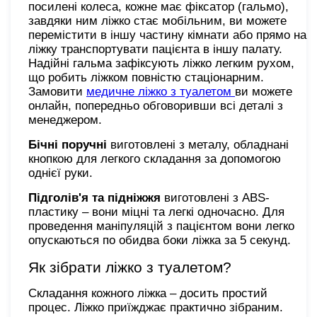
посилені колеса, кожне має фіксатор (гальмо),
завдяки ним ліжко стає мобільним, ви можете
перемістити в іншу частину кімнати або прямо на
ліжку транспортувати пацієнта в іншу палату.
Надійні гальма зафіксують ліжко легким рухом,
що робить ліжком повністю стаціонарним.
Замовити
медичне ліжко з туалетом
ви можете
онлайн, попередньо обговоривши всі деталі з
менеджером.
Бічні поручні
виготовлені з металу, обладнані
кнопкою для легкого складання за допомогою
однієї руки.
Підголів'я та підніжжя
виготовлені з ABS-
пластику – вони міцні та легкі одночасно. Для
проведення маніпуляцій з пацієнтом вони легко
опускаються по обидва боки ліжка за 5 секунд.
Як зібрати ліжко з туалетом?
Складання кожного ліжка – досить простий
процес. Ліжко приїжджає практично зібраним.