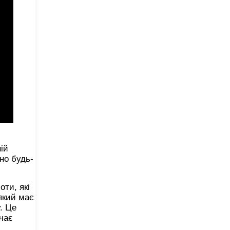
ій
но будь-
ти, які
який має
. Це
чає