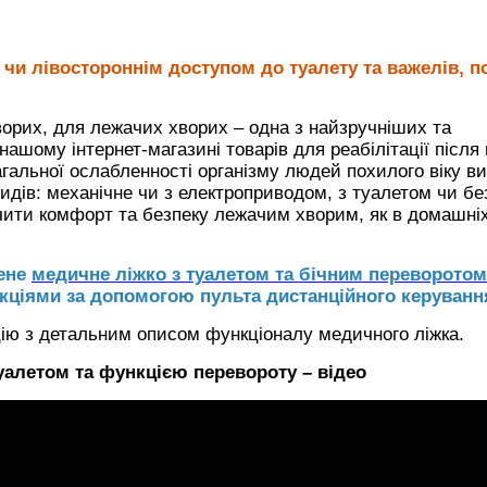
 чи лівостороннім доступом до туалету та важелів, п
орих, для лежачих хворих – одна з найзручніших та
нашому інтернет-магазині товарів для реабілітації після
загальної ослабленності організму людей похилого віку в
идів: механічне чи з електроприводом, з туалетом чи бе
ечити комфорт та безпеку лежачим хворим, як в домашні
лене
медичне ліжко з туалетом та бічним переворотом
кціями за допомогою пульта дистанційного керуванн
цію з детальним описом функціоналу медичного ліжка.
уалетом та функцією перевороту – відео