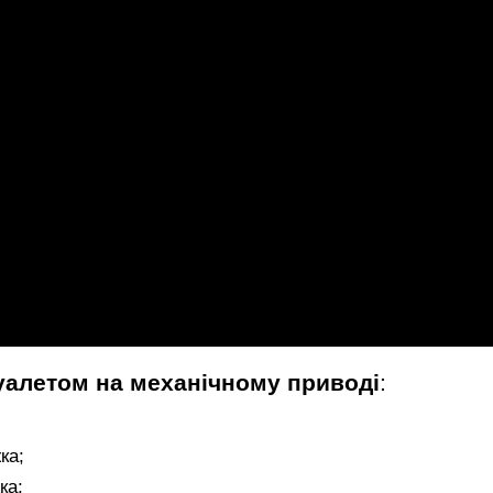
туалетом на механічному приводі
:
ка;
ка;