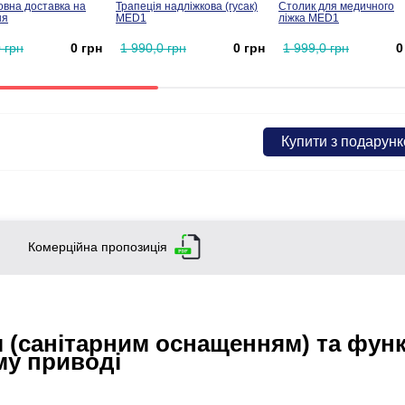
вна доставка на
Трапеція надліжкова (гусак)
Столик для медичного
ня
MED1
ліжка MED1
 грн
0 грн
1 990,0 грн
0 грн
1 999,0 грн
0
Купити з подарун
Комерційна пропозиція
м (санітарним оснащенням) та фун
му приводі