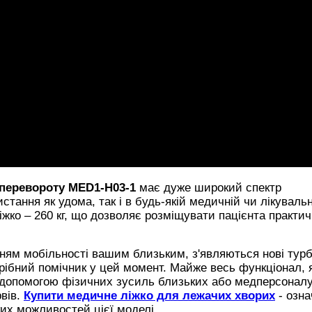
 перевороту
MED1-H03-1
має дуже широкий спектр
стання як удома, так і в будь-якій медичній чи лікувальн
жко – 260 кг, що дозволяє розміщувати пацієнта практич
ням мобільності вашим близьким, з'являються нові турбо
трібний помічник у цей момент. Майже весь функціонал, 
за допомогою фізичних зусиль близьких або медперсоналу
рвів.
Купити медичне ліжко для лежачих хворих
- озна
их можливостей цієї моделі.