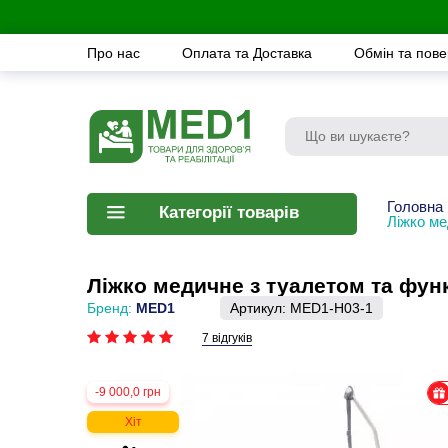
Про нас
Оплата та Доставка
Обмін та пов
Головна
Категорії товарів
Ліжко ме
Ліжко медичне з туалетом та фун
Бренд:
MED1
Артикул:
MED1-H03-1
7 відгуків
-9 000,0 грн
Хіт