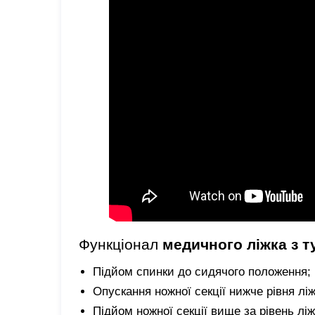
Функціонал
медичного ліжка з 
Підйом спинки до сидячого положення;
Опускання ножної секції нижче рівня ліж
Підйом ножної секції вище за рівень ліж