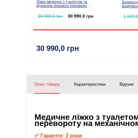
Ліжко медичне з туалетом та
Безкошто
функцією бокового перевороту
відділен
для тяжкохворих (відеоогляд)
(MED1-H03-1)
39 990,0 грн
30 990,0 грн
1 500,0
30 990,0 грн
Опис товару
Характеристики
Відгуки
Медичне ліжко з туалето
перевороту на механічно
✅ Гарантія: 2 роки