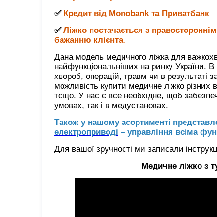
✅
Кредит від Monobank та Приватбанк
✅
Ліжко постачається з правостороннім
бажанню клієнта.
Дана модель медичного ліжка для важкохв
найфункціональніших на ринку України. В 
хвороб, операцій, травм чи в результаті 
можливість купити медичне ліжко різних в
тощо. У нас є все необхідне, щоб забезп
умовах, так і в медустановах.
Також у нашому асортименті представ
електроприводі
– управління всіма фун
Для вашої зручності ми записали інструк
Медичне ліжко з т