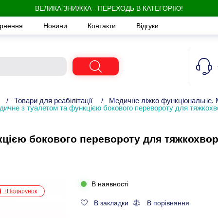
ВЕЛИКА ЗНИЖКА - ПЕРЕХОДЬ В КАТЕГОРІЮ!
ернення
Новини
Контакти
Відгуки
/
Товари для реабілітації
/
Медичне ліжко функціональне. 
дичне з туалетом та функцією бокового перевороту для тяжкохв
кцією бокового перевороту для тяжкохвори
В наявності
+Подарунок
В закладки
В порівняння