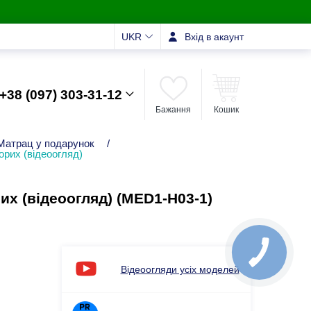
UKR
Вхід в акаунт
+38 (097) 303-31-12
Бажання
Кошик
Матрац у подарунок
/
орих (відеоогляд)
х (відеоогляд) (MED1-H03-1)
Відеоогляди усіх моделей