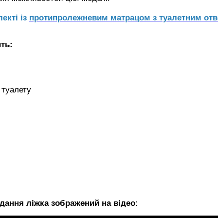
екті із
протипролежневим матрацом з туалетним от
ть:
 туалету
дання ліжка зображений на відео: