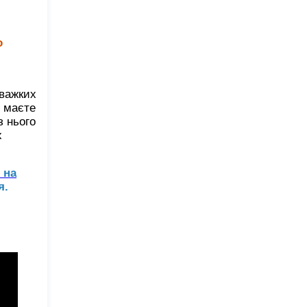
о
 важких
и маєте
з нього
х
 на
я.