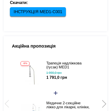
Скачати:
ІНСТРУКЦІЯ MED1-C001
Акційна пропозиція
Трапеція надліжкова
-9%
(гусак) MED1
1 990,0 грн
1 791,0 грн
Медичне 2-секційне
-
ліжко для лікарні, клініки,
будинки MED1-C001