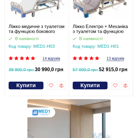
Ліжко медичне з туалетом
Ліжко Електро + Механіка
та функцією бокового
з туалетом та функцією
перевороту для
бокового перевороту для
В наявності
В наявності
тяжкохворих (відеоогляд)
тяжкохворих. Працює без
Код товару: MED1-H03
світла
Код товару: MED1-H01
14 відгуків
13 відгуків
30 990,0 грн
52 915,0 грн
39 900,0 грн
57 000,0 грн
Купити
Купити