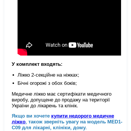
У комплект входять:
Ліжко 2-секційне на ніжках;
Бічні огорожі з обох боків;
Медичне ліжко має сертифікати медичного
виробу, допущене до продажу на території
України до лікарень та клінік.
Якщо ви хочете
купити недорого медичне
ліжко
, також зверніть увагу на модель MED1-
C09 для лікарні, клініки, дому.