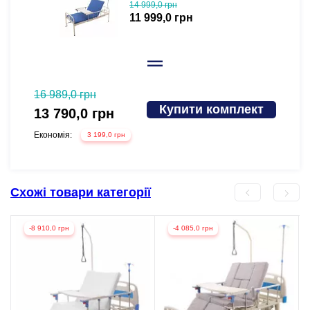
14 999,0 грн
(відеоогляд)
11 999,0 грн
16 989,0 грн
16 998
Купити комплект
13 790,0 грн
13 7
Економія:
Економі
3 199,0 грн
Схожі товари категорії
-8 910,0 грн
-4 085,0 грн