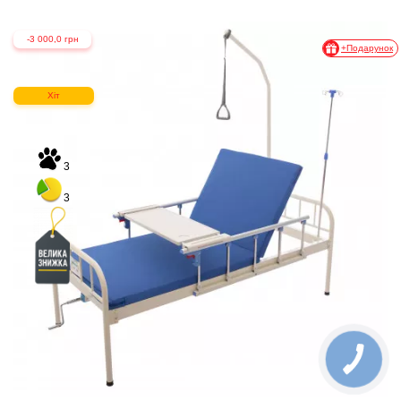
-3 000,0 грн
+Подарунок
Хіт
3
3