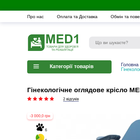
Про нас
Оплата та Доставка
Обмін та пов
Головна
Категорії товарів
Гінеколо
Гінекологічне оглядове крісло M
2 відгуків
-3 000,0 грн
6