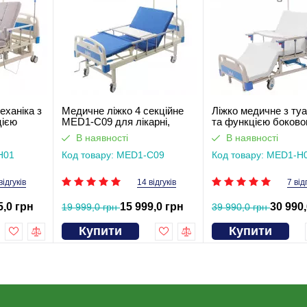
еханіка з
Медичне ліжко 4 секційне
Ліжко медичне з ту
цією
MED1-C09 для лікарні,
та функцією боково
ту для
клініки, дому.
перевороту для
В наявності
В наявності
цює без
Функціональне ліжко для
тяжкохворих (відео
H01
інвалідів (відеоогляд)
Код товару: MED1-C09
Код товару: MED1-H
відгуків
14 відгуків
7 від
5,0 грн
15 999,0 грн
30 990
19 999,0 грн
39 990,0 грн
Купити
Купити