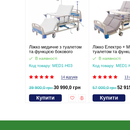
Ліжко медичне з туалетом
Ліжко Електро + М
та функцією бокового
туалетом та функ
перевороту для
бокового переворо
В наявності
В наявності
тяжкохворих (відеоогляд)
тяжкохворих. Пра
Код товару: MED1-H03
світла
Код товару: MED1-
14 відгуків
13 
30 990,0 грн
52 91
39 900,0 грн
57 000,0 грн
Купити
Купити