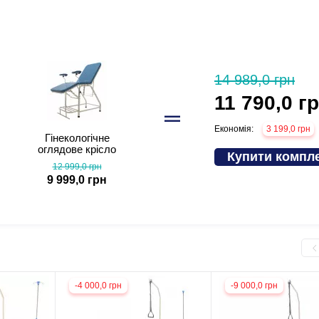
14 989,0 грн
11 790,0 г
Економія:
3 199,0 грн
Гінекологічне
оглядове крісло
Купити компл
MED1-K02
12 999,0 грн
9 999,0 грн
-4 000,0 грн
-9 000,0 грн