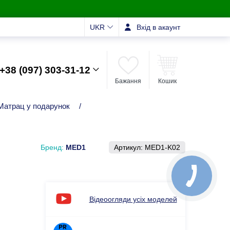
UKR
Вхід в акаунт
+38 (097) 303-31-12
Бажання
Кошик
Матрац у подарунок
/
Бренд:
MED1
Артикул:
MED1-K02
Відеоогляди усіх моделей