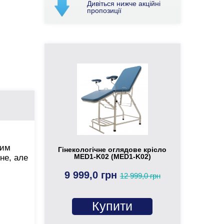
Дивіться нижче акційні
пропозиції
ним
Гінекологічне оглядове крісло
MED1-K02 (MED1-K02)
цне, але
9 999,0 грн
12 999,0 грн
Купити