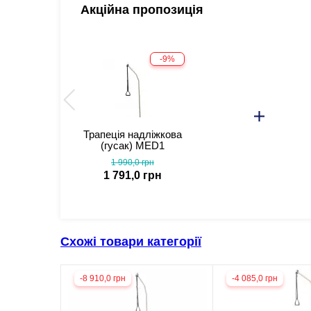
Акційна пропозиція
-9%
Трапеція надліжкова
(гусак) MED1
1 990,0 грн
1 791,0 грн
Схожі товари категорії
-8 910,0 грн
-4 085,0 грн