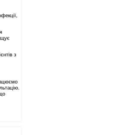
нфекції,
я
ощує
єнтів з
рацюємо
льтацію.
 що