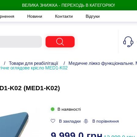
ВЕЛИКА ЗНИЖКА - ПЕРЕХОДЬ В КАТЕГОРІЮ!
ернення
Новини
Контакти
Відгуки
/
Товари для реабілітації
/
Медичне ліжко функціональне. 
гічне оглядове крісло MED1-K02
ED1-K02 (MED1-K02)
В наявності
В закладки
В порівняння
9 999,0 грн