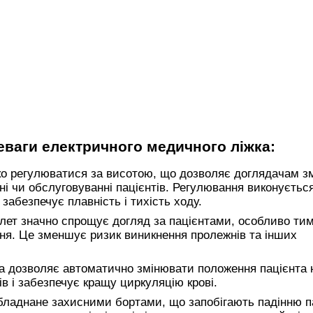
еваги електричного медичного ліжка:
ко регулюватися за висотою, що дозволяє доглядачам 
і чи обслуговуванні пацієнтів. Регулювання виконується
забезпечує плавність і тихість ходу.
лет значно спрощує догляд за пацієнтами, особливо тим
я. Це зменшує ризик виникнення пролежнів та інших
а дозволяє автоматично змінювати положення пацієнта н
 і забезпечує кращу циркуляцію крові.
ладнане захисними бортами, що запобігають падінню п