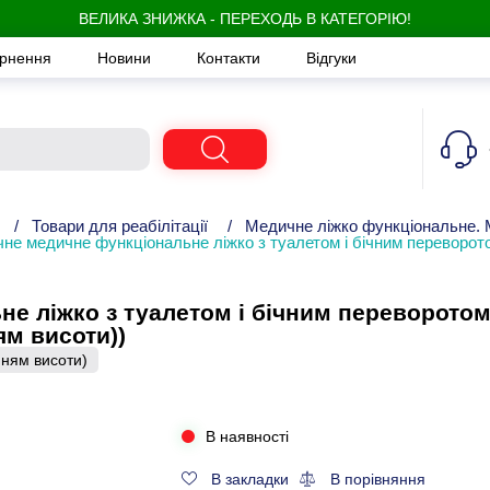
ВЕЛИКА ЗНИЖКА - ПЕРЕХОДЬ В КАТЕГОРІЮ!
ернення
Новини
Контакти
Відгуки
/
Товари для реабілітації
/
Медичне ліжко функціональне. 
не медичне функціональне ліжко з туалетом і бічним переворо
е ліжко з туалетом і бічним переворото
ям висоти))
ням висоти)
В наявності
В закладки
В порівняння