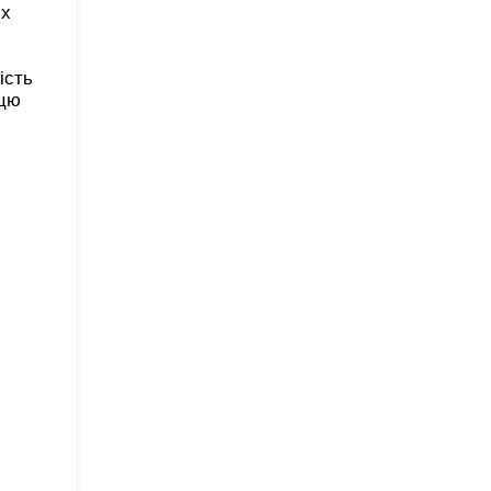
их
ість
 цю