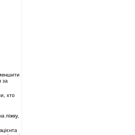
зменшити
 за
и, хто
а ліжку,
ацієнта