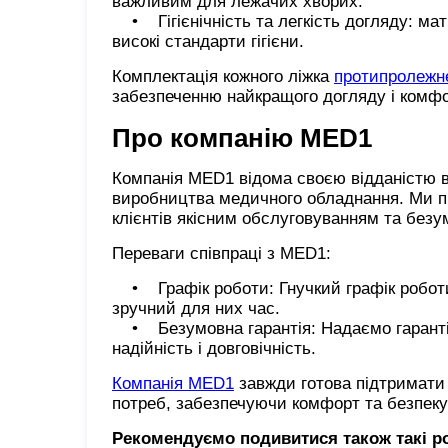
важливим для лежачих хворих.
• Гігієнічність та легкість догляду: мат
високі стандарти гігієни.
Комплектація кожного ліжка
протипролежн
забезпеченню найкращого догляду і комфо
Про компанію MED1
Компанія MED1 відома своєю відданістю в
виробництва медичного обладнання. Ми п
клієнтів якісним обслуговуванням та безу
Переваги співпраці з MED1:
• Графік роботи: Гнучкий графік роботи,
зручний для них час.
• Безумовна гарантія: Надаємо гарантійн
надійність і довговічність.
Компанія MED1
завжди готова підтримати
потреб, забезпечуючи комфорт та безпеку
Рекомендуємо подивитися також такі р