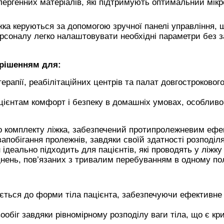
лергенних матеріалів, які підтримують оптимальний мікр
іжка керуються за допомогою зручної панелі управління, 
персоналу легко налаштовувати необхідні параметри без 
 рішенням для:
рапії, реабілітаційних центрів та палат довгостроковог
єнтам комфорт і безпеку в домашніх умовах, особливо
о комплекту ліжка, забезпечений протипролежневим ефе
побігання пролежнів, завдяки своїй здатності розподіл
 ідеально підходить для пацієнтів, які проводять у ліжку
нень, пов’язаних з тривалим перебуванням в одному по
ться до форми тіла пацієнта, забезпечуючи ефективне
біг завдяки рівномірному розподілу ваги тіла, що є кр