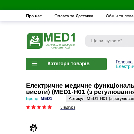
Про нас
Оплата та Доставка
Обмін та пов
Головна
Категорії товарів
Електрич
Електричне медичне функціональн
висоти) (MED1-H01 (з регулюванн
Бренд:
MED1
Артикул:
MED1-H01 (з регулюван
5 відгуків
3