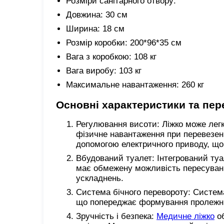
Розміри санітарного отвору:
Довжина: 30 см
Ширина: 18 см
Розмір коробки: 200*96*35 см
Вага з коробкою: 108 кг
Вага виробу: 103 кг
Максимальне навантаження: 260 кг
Основні характеристики та пер
Регулювання висоти: Ліжко може лег
фізичне навантаження при перевезенн
допомогою електричного приводу, що 
Вбудований туалет: Інтегрований туа
має обмежену можливість пересуванн
ускладнень.
Система бічного перевороту: Систем
що попереджає формування пролежнів
Зручність і безпека:
Медичне ліжко
об