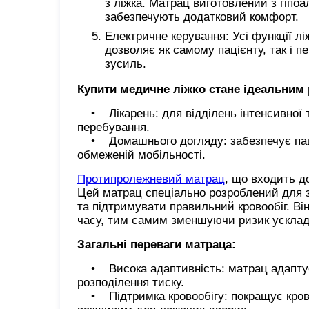
з ліжка. Матрац виготовлений з гіпоа
забезпечують додатковий комфорт.
Електричне керування: Усі функції л
дозволяє як самому пацієнту, так і 
зусиль.
Купити медичне ліжко стане ідеальним
• Лікарень: для відділень інтенсивної те
перебування.
• Домашнього догляду: забезпечує паці
обмеженій мобільності.
Протипролежневий матрац
, що входить д
Цей матрац спеціально розроблений для за
та підтримувати правильний кровообіг. Він
часу, тим самим зменшуючи ризик усклад
Загальні переваги матраца:
• Висока адаптивність: матрац адаптує
розподілення тиску.
• Підтримка кровообігу: покращує кровоо