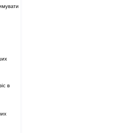
римувати
ших
іс в
ших