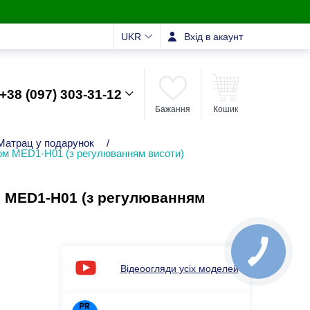
UKR
Вхід в акаунт
+38 (097) 303-31-12
Бажання
Кошик
Матрац у подарунок
/
том MED1-H01 (з регулюванням висоти)
м MED1-H01 (з регулюванням
Відеоогляди усіх моделей