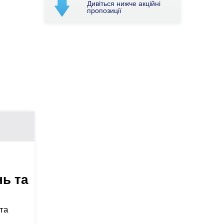
Дивіться нижче акційні
пропозиції
ь та
та