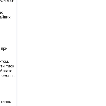
оклімат і
що
зайвих
о
 при
ктом.
яти тиск
 багато
ложенні.
итично