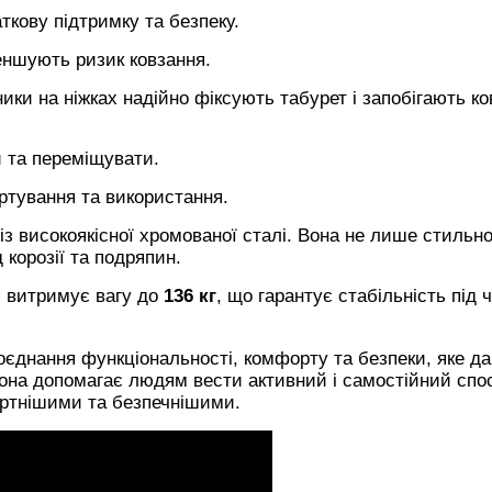
кову підтримку та безпеку.
ншують ризик ковзання.
ики на ніжках надійно фіксують табурет і запобігають к
 та переміщувати.
тування та використання.
з високоякісної хромованої сталі. Вона не лише стильн
 корозії та подряпин.
 витримує вагу до
136 кг
, що гарантує стабільність під 
єднання функціональності, комфорту та безпеки, яке д
Вона допомагає людям вести активний і самостійний спо
ртнішими та безпечнішими.