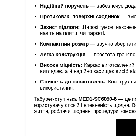
Надійний поручень
— забезпечує додат
Протиковзкі поверхні сходинок
— зме
Захист підлоги:
Широкі гумові наконечн
навіть на плитці чи паркеті.
Компактний розмір
— зручно зберігати
Легка конструкція
— простота транспор
Висока міцність:
Каркас виготовлений і
виглядає, а й надійно захищає виріб від
Стійкість до навантажень:
Конструкція
використання.
Табурет-ступінька
MED1-SC6050-6
— це по
користувачу спокій і впевненість щодня. 
життя, роблячи щоденні процедури комфо