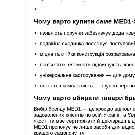
Чому варто купити саме MED1-
наявність поручня забезпечує додаткову
подвійна сходинка полегшує поступови
міцна та стійка конструкція розрахован
протиковзкі елементи підвищують рівен
універсальне застосування — для дому, 
легкість і компактність — зручно перено
Чому варто обирати товари бр
Вибір бренду MED1 — це крок до відновлен
задоволених клієнтів по всій Україні та 
якості та має сертифікати й декларації ві
MED1 пропонує не лише засоби для віднов
кращого самопочуття.