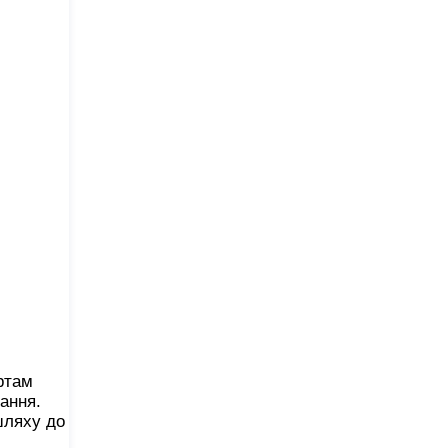
ртам
тання.
шляху до