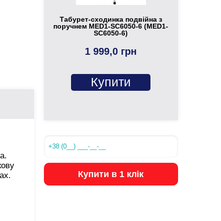
Табурет-сходинка подвійна з
поручнем MED1-SC6050-6 (MED1-
SC6050-6)
1 999,0 грн
Купити
а.
кову
Купити в 1 клік
ах.