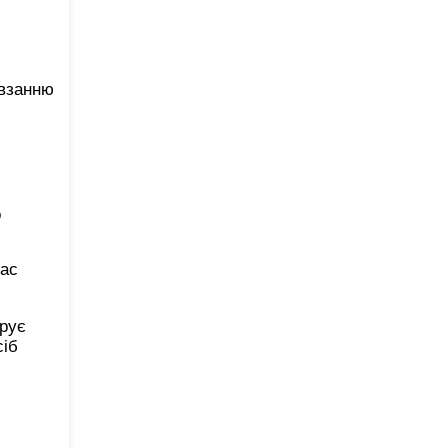
овзанню
о
час
арує
сіб