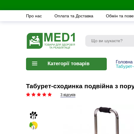
Про нас
Оплата та Доставка
Обмін та пов
Головна
Категорії товарів
Табурет
Табурет-сходинка подвійна з пор
3 відгуків
3
3