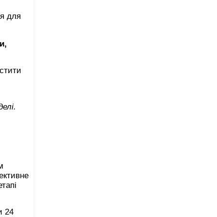
ця для
и,
остити
елі.
м
фективне
етапі
и 24