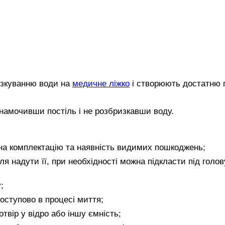
изкуванню води на
медичне ліжко
і створюють достатню 
намочивши постіль і не розбризкавши воду.
и на комплектацію та наявність видимих пошкоджень;
сля надути її, при необхідності можна підкласти під голов
;
оступово в процесі миття;
твір у відро або іншу ємність;