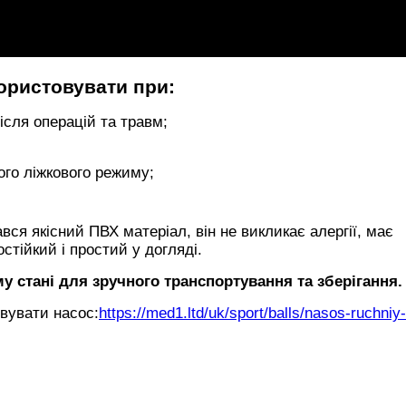
ористовувати при:
сля операцій та травм;
ого ліжкового режиму;
ся якісний ПВХ матеріал, він не викликає алергії, має
стійкий і простий у догляді.
у стані для зручного транспортування та зберігання.
вувати насос:
https://med1.ltd/uk/sport/balls/nasos-ruchniy-