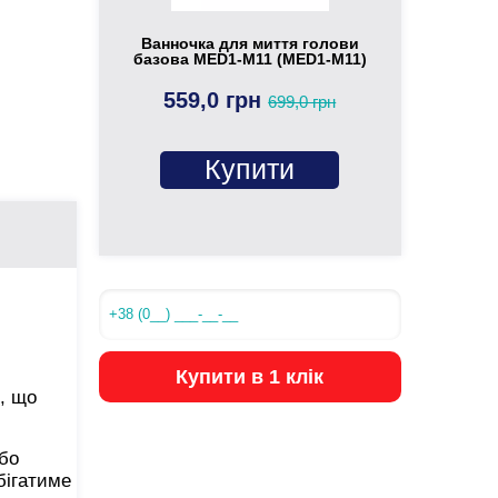
Ванночка для миття голови
базова MED1-M11 (MED1-M11)
559,0 грн
699,0 грн
Купити
Купити в 1 клік
р, що
бо
бігатиме