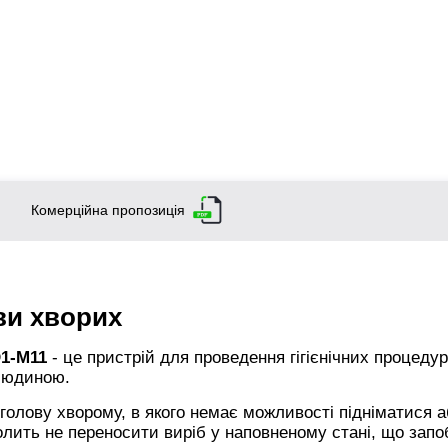
Комерційна пропозиція
ви хворих
D1-M11
- це пристрій для проведення гігієнічних процеду
людиною.
олову хворому, в якого немає можливості підніматися а
лить не переносити виріб у наповненому стані, що запо