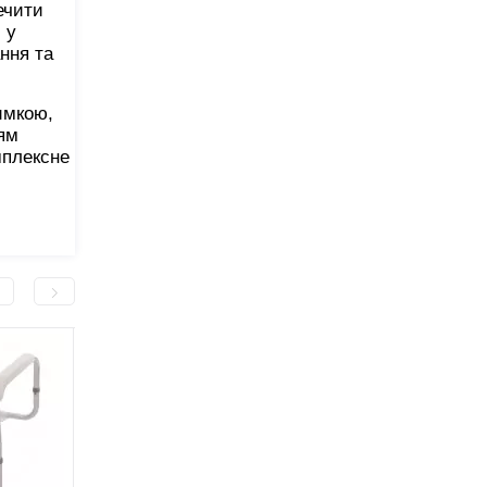
ечити
 у
ння та
имкою,
іям
мплексне
-500,0 грн
-140,0 грн