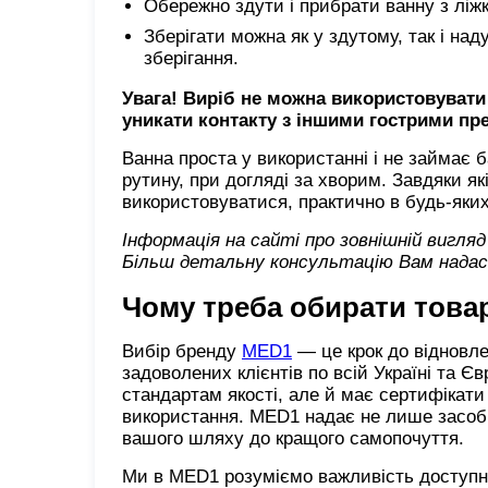
Обережно здути і прибрати ванну з ліж
Зберігати можна як у здутому, так і на
зберігання.
Увага! Виріб не можна використовувати
уникати контакту з іншими гострими п
Ванна проста у використанні і не займає 
рутину, при догляді за хворим. Завдяки я
використовуватися, практично в будь-яких
Інформація на сайті про зовнішній вигля
Більш детальну консультацію Вам надаст
Чому треба обирати това
Вибір бренду
MED1
— це крок до відновле
задоволених клієнтів по всій Україні та 
стандартам якості, але й має сертифікати 
використання. MED1 надає не лише засоби
вашого шляху до кращого самопочуття.
Ми в MED1 розуміємо важливість доступнос