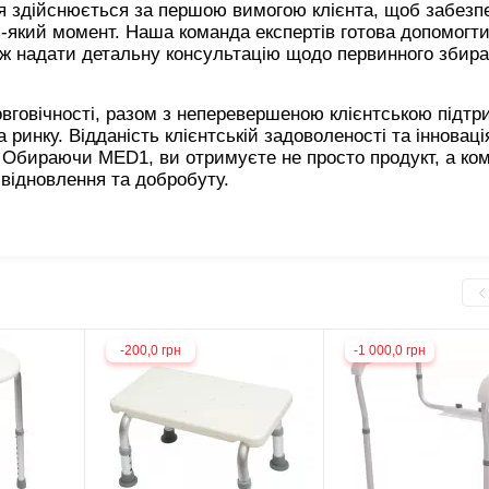
ня здійснюється за першою вимогою клієнта, щоб забезп
ь-який момент. Наша команда експертів готова допомогти
кож надати детальну консультацію щодо первинного збира
овговічності, разом з неперевершеною клієнтською підтр
инку. Відданість клієнтській задоволеності та інновац
Обираючи MED1, ви отримуєте не просто продукт, а ко
відновлення та добробуту.
-200,0 грн
-1 000,0 грн