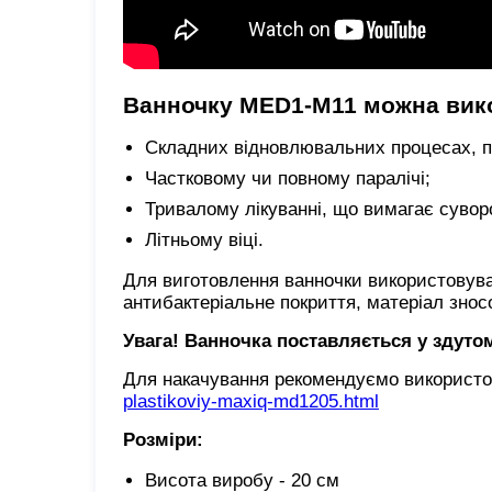
Ванночку MED1-M11 можна вик
Складних відновлювальних процесах, пі
Частковому чи повному паралічі;
Тривалому лікуванні, що вимагає сувор
Літньому віці.
Для виготовлення ванночки використовував
антибактеріальне покриття, матеріал зносо
Увага! Ванночка поставляється у здутом
Для накачування рекомендуємо використо
plastikoviy-maxiq-md1205.html
Розміри:
Висота виробу - 20 см