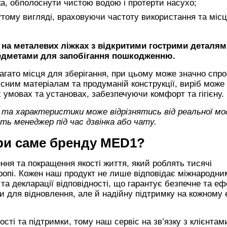
ка, обполоснути чистою водою і протерти насухо;
дутому вигляді, враховуючи частоту використання та міс
 на металевих ліжках з відкритими гострими деталям
редметами для запобігання пошкодженню.
багато місця для зберігання, при цьому може значно спр
кісним матеріалам та продуманій конструкції, виріб може
 умовах та установах, забезпечуючи комфорт та гігієну.
д та характеристики може відрізнятись від реальної мод
ь менеджер під час дзвінка або чату.
ри саме бренду
MED1?
ння та покращення якості життя, який роблять тисячі
Європі. Кожен наш продукт не лише відповідає міжнародни
та декларації відповідності, що гарантує безпечне та е
 для відновлення, але й надійну підтримку на кожному 
ті та підтримки, тому наш сервіс на зв’язку з клієнтам