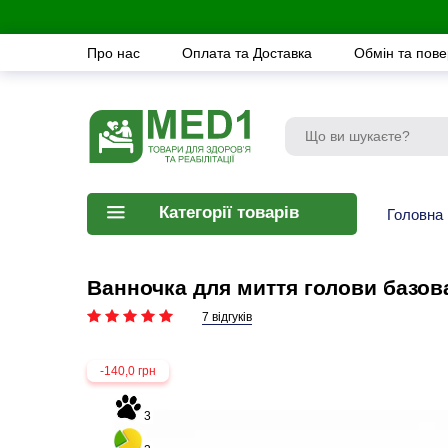
Про нас
Оплата та Доставка
Обмін та пов
Категорії товарів
Головна
Ванночка для миття голови базо
7 відгуків
-140,0 грн
3