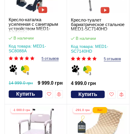
Кресло-каталка
Кресло-туалет
усиленная с санитарым
бариатрическое стальное
устройством MED1-
MED1-SC7140HD
SC8088A
В наличии
В наличии
Код товара: MED1-
Код товара: MED1-
SC8088A
SC7140HD
5 отзывов
5 отзывов
6
6
3
3
14 999.0 грн
9 999.0 грн
4 999.0 грн
Купить
Купить
-1 000.0 грн
-291.0 грн
Хит