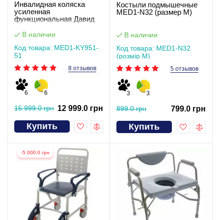
Инвалидная коляска
Костыли подмышечные
усиленная
MED1-N32 (размер M)
функциональная Давид
В наличии
В наличии
Код товара: MED1-KY951-
Код товара: MED1-N32
51
(розмір M)
8 отзывов
5 отзывов
6
6
3
3
15 999.0 грн
12 999.0 грн
899.0 грн
799.0 грн
Купить
Купить
-5 000.0 грн