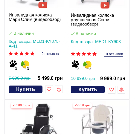
Инвалидная коляска
Инвалидная коляска
Мари Слим (видеообзор)
улучшенная Софи
(видеообзор)
В наличии
В наличии
Код товара: MED1-KY875-
Код товара: MED1-KY903
А-41
2 отзывов
10 отзывов
3
3
3
3
5 999.0 грн
5 499.0 грн
10 999.0 грн
9 999.0 грн
Купить
Купить
-5 500.0 грн
-500.0 грн