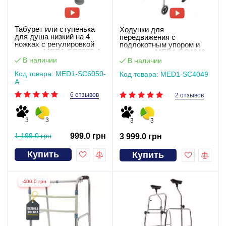
Табурет или ступенька
Ходунки для
для душа низкий на 4
передвижения с
ножках c регулировкой
подлокотным упором и
высоты MED1-SC6050-A
колесами MED1-SC4049
В наличии
В наличии
Код товара: MED1-SC6050-
Код товара: MED1-SC4049
A
6 отзывов
2 отзывов
3
3
3
3
1 199.0 грн
999.0 грн
3 999.0 грн
Купить
Купить
-400.0 грн