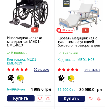
+Подарок
Инвалидная коляска
Кровать медицинская с
стандартная MED1-
туалетом и функцией
BME4619
бокового переворота для
тяжелобольных
(видеообзор)
В наличии
В наличии
Код товара: MED1-
Код товара: MED1-H03
BME4619
20 отзывов
14 отзывов
3
3
6
6
5 499.0 грн
4 999.0 грн
39 900.0 грн
30 990.0 грн
Купить
Купить