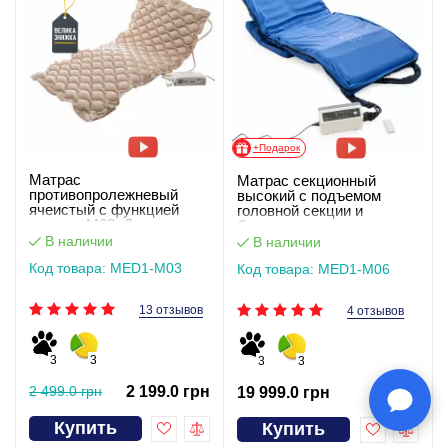
+Подарок
Матрас
Матрас секционный
противопролежневый
высокий с подъемом
ячеистый с функцией
головной секции и
статики М03. Держит
боковым переворотом
давление без света
MED1-M06
В наличии
В наличии
Код товара: MED1-M03
Код товара: MED1-M06
13 отзывов
4 отзывов
3
3
3
3
2 499.0 грн
2 199.0 грн
19 999.0 грн
Купить
Купить