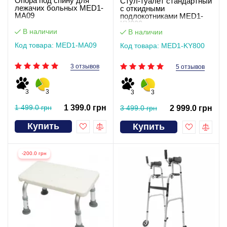
Опора под спину для
Стул-туалет стандартный
лежачих больных MED1-
с откидными
MA09
подлокотниками MED1-
KY800
В наличии
В наличии
Код товара: MED1-MA09
Код товара: MED1-KY800
3 отзывов
5 отзывов
3
3
3
3
1 499.0 грн
1 399.0 грн
3 499.0 грн
2 999.0 грн
Купить
Купить
-200.0 грн