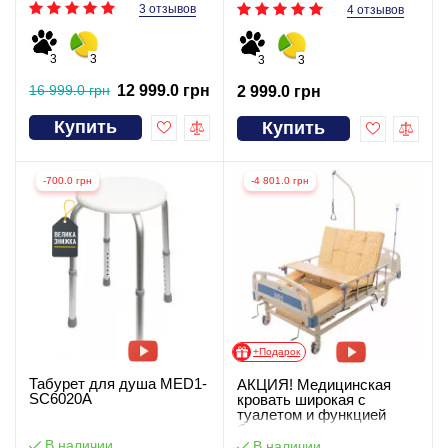
3 отзывов
4 отзывов
3
3
3
3
16 999.0 грн
12 999.0 грн
2 999.0 грн
Купить
Купить
-700.0 грн
-4 801.0 грн
+Подарок
Табурет для душа MED1-
АКЦИЯ! Медицинская
SC6020A
кровать широкая с
туалетом и функцией
бокового переворота для
тяжелобольных
В наличии
В наличии