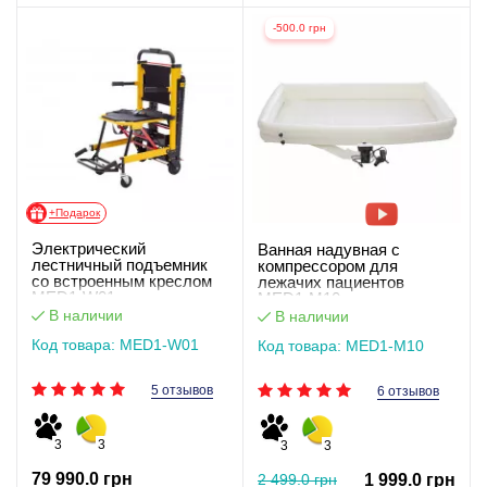
-500.0 грн
+Подарок
Электрический
Ванная надувная с
лестничный подъемник
компрессором для
со встроенным креслом
лежачих пациентов
MED1-W01
MED1-M10
В наличии
В наличии
Код товара: MED1-W01
Код товара: MED1-M10
5 отзывов
6 отзывов
3
3
3
3
79 990.0 грн
2 499.0 грн
1 999.0 грн