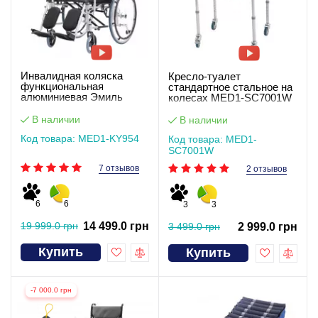
Инвалидная коляска
Кресло-туалет
функциональная
стандартное стальное на
алюминиевая Эмиль
колесах MED1-SC7001W
В наличии
В наличии
Код товара: MED1-KY954
Код товара: MED1-
SC7001W
7 отзывов
2 отзывов
6
6
3
3
19 999.0 грн
14 499.0 грн
3 499.0 грн
2 999.0 грн
Купить
Купить
-7 000.0 грн