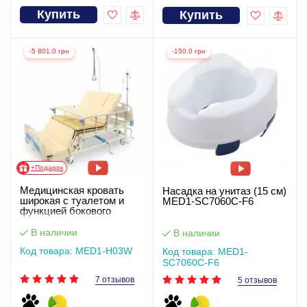
Купить
Купить
-5 801.0 грн
-150.0 грн
+Подарок
Медицинская кровать
Насадка на унитаз (15 см)
широкая с туалетом и
MED1-SC7060C-F6
функцией бокового
переворота для
тяжелобольных
В наличии
В наличии
Код товара: MED1-H03W
Код товара: MED1-
SC7060C-F6
7 отзывов
5 отзывов