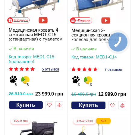
+Подарок
+Подарок
Медицинская кровать 4
Медицинская 2-
секционная MED1-C15
секционная кровать на
(стандартная) c туалетом
колесах для больницы,
клиники, дома MED1-C14
В наличии
В наличии
Код товара: MED1-C15
Код товара: MED1-C14
(стандартне)
5 отзывов
7 отзывов
6
6
3
3
26 910.0 грн
23 999.0 грн
16 499.0 грн
12 999.0 грн
Купить
Купить
-500.0 грн
-8 910.0 грн
Хит