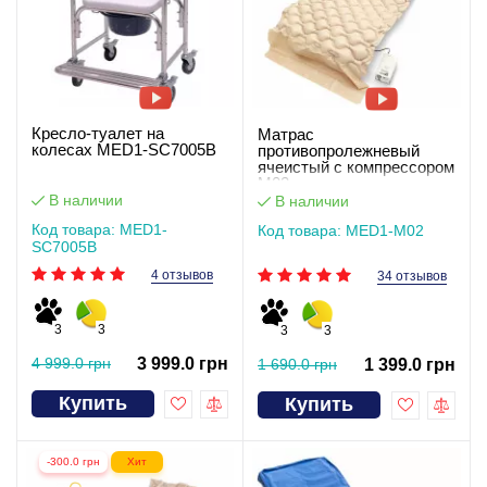
Кресло-туалет на
Матрас
колесах MED1-SC7005B
противопролежневый
ячеистый с компрессором
М02
В наличии
В наличии
Код товара: MED1-
Код товара: MED1-M02
SC7005B
4 отзывов
34 отзывов
3
3
3
3
4 999.0 грн
3 999.0 грн
1 690.0 грн
1 399.0 грн
Купить
Купить
-300.0 грн
Хит