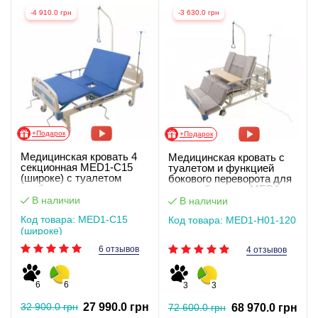
-4 910.0 грн
-3 630.0 грн
+Подарок
+Подарок
Медицинская кровать 4
Медицинская кровать с
секционная MED1-C15
туалетом и функцией
(широке) c туалетом
бокового переворота для
особо широкая
тяжелобольных MED1-
H01-120. Работает без
В наличии
В наличии
света
Код товара: MED1-C15
Код товара: MED1-H01-120
(широке)
6 отзывов
4 отзывов
6
6
3
3
32 900.0 грн
27 990.0 грн
72 600.0 грн
68 970.0 грн