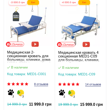
-3 000.0 грн
Хит
-4 000.0 грн
Хит
+Подарок
+Подарок
Медицинская 2-
Медицинская кровать 4
секционная кровать для
секционная MED1-C09
больницы, клиники, дома
для больницы, клиники,
MED1-C001 (видеообзор)
дома. Функциональная
кровать для инвалидов
В наличии
В наличии
(видеообзор)
Код товара: MED1-C001
Код товара: MED1-C09
8 отзывов
14 отзывов
3
3
3
3
14 999.0 грн
11 999.0 грн
19 999.0 грн
15 999.0 грн