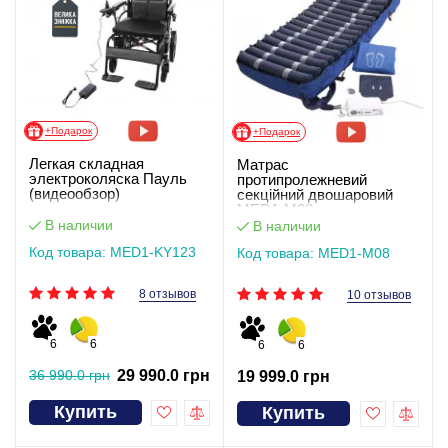
+Подарок
+Подарок
Легкая складная
Матрас
электроколяска Пауль
протипролежневий
(видеообзор)
секційний двошаровий
MED1-M08
В наличии
В наличии
Код товара: MED1-KY123
Код товара: MED1-M08
8 отзывов
10 отзывов
6
6
6
6
36 990.0 грн
29 990.0 грн
19 999.0 грн
Купить
Купить