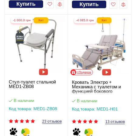
Купить
Купить
-1 000.0 грн
Хит
-4 085.0 грн
Хит
+Подарок
Стул-туалет стальной
Кровать Электро +
MED1-ZB08
Механика с туалетом и
функцией бокового
переворота для
тяжелобольных.
В наличии
В наличии
Работает без света
Код товара: MED1-ZB08
Код товара: MED1-H01
23 отзывов
13 отзывов