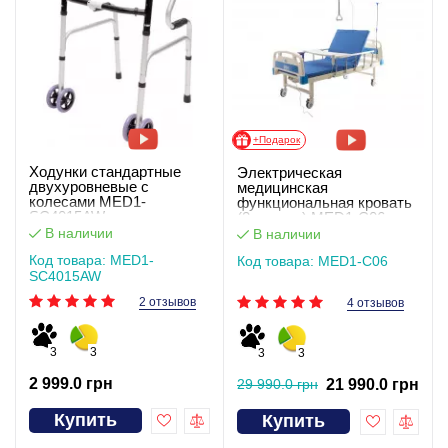
+Подарок
Ходунки стандартные
Электрическая
двухуровневые с
медицинская
колесами MED1-
функциональная кровать
SC4015AW
(2 секции) MED1-С06.
Работает без света
В наличии
В наличии
Код товара: MED1-
Код товара: MED1-С06
SC4015AW
2 отзывов
4 отзывов
3
3
3
3
2 999.0 грн
29 990.0 грн
21 990.0 грн
Купить
Купить