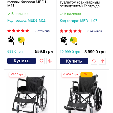
головы базовая MED1-
туалетом (санитарным
M11
оснащением) Гертруда
В наличии
В наличии
Код товара: MED1-M11
Код товара: MED1-L07
7 отзывов
8 отзывов
3
3
3
3
699.0 грн
559.0 грн
12 999.0 грн
8 999.0 грн
Купить
Купить
-500.0 грн
-1 000.0 грн
Хит