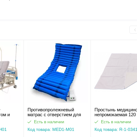
+
Противопролежневый
Простынь медицин
том и
матрас c отверстием для
непромокаемая 120
о
туалета MED1-M01
Есть в наличии
Есть в наличии
аботает
H01
Код товара: MED1-M01
Код товара: R-1-034