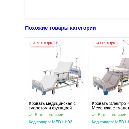
Похожие товары категории
-8 910.0 грн
-4 085.0 грн
Кровать медицинская с
Кровать Электро 
туалетом и функцией
Механика с туале
бокового переворота для
функцией боковог
Есть в наличии
Есть в наличии
тяжелобольных
переворота для
(видеообзор)
Код товара: MED1-H03
тяжелобольных. Р
Код товара: MED1-
без света