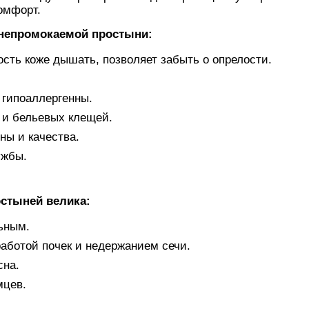
омфорт.
непромокаемой простыни:
сть коже дышать, позволяет забыть о опрелости.
 гипоаллергенны.
 и бельевых клещей.
ы и качества.
ужбы.
стыней велика:
ьным.
работой почек и недержанием сечи.
сна.
мцев.