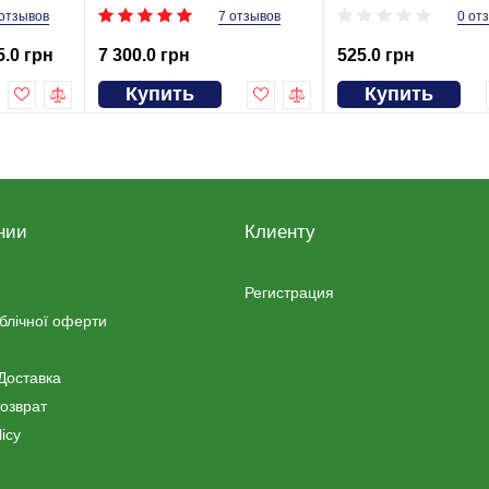
 отзывов
7 отзывов
0 от
5.0 грн
7 300.0 грн
525.0 грн
Купить
Купить
нии
Клиенту
Регистрация
ублічної оферти
Доставка
озврат
icy