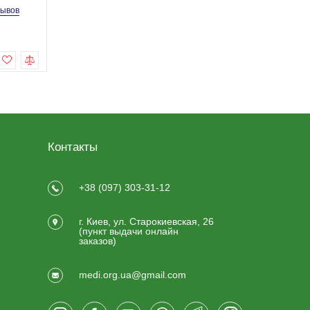
зывов
0 отзывов
0 отзы
615.0 грн
698.0 грн
Купить
Купить
Контакты
+38 (097) 303-31-12
г. Киев, ул. Старокиевская, 26
(пункт выдачи онлайн
заказов)
medi.org.ua@gmail.com