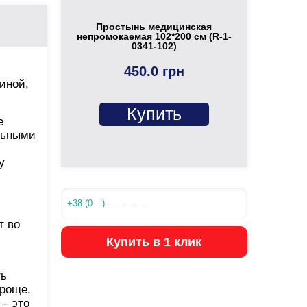
Простынь медицинская
непромокаемая 102*200 см (R-1-
0341-102)
450.0 грн
иной,
Купить
е
льными
у
т во
Купить в 1 клик
ть
проще.
– это